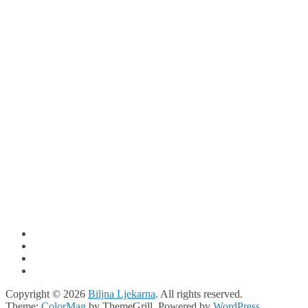
Copyright © 2026
Biljna Ljekarna
. All rights reserved.
Theme:
ColorMag
by ThemeGrill. Powered by
WordPress
.