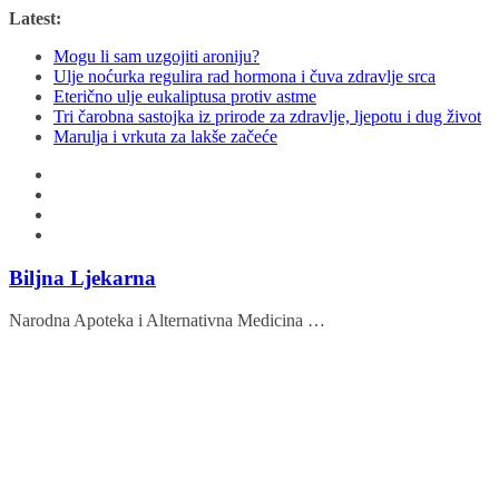
Skip
Latest:
to
Mogu li sam uzgojiti aroniju?
content
Ulje noćurka regulira rad hormona i čuva zdravlje srca
Eterično ulje eukaliptusa protiv astme
Tri čarobna sastojka iz prirode za zdravlje, ljepotu i dug život
Marulja i vrkuta za lakše začeće
Biljna Ljekarna
Narodna Apoteka i Alternativna Medicina …