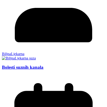
BiljnaLjekarna
Bolesti suznih kanala