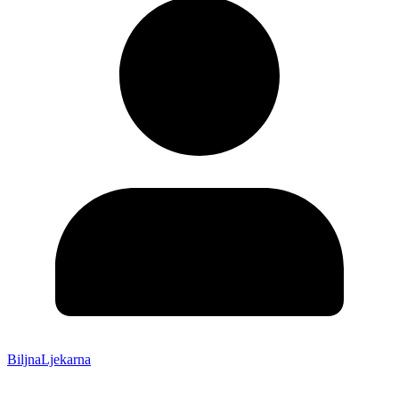
BiljnaLjekarna