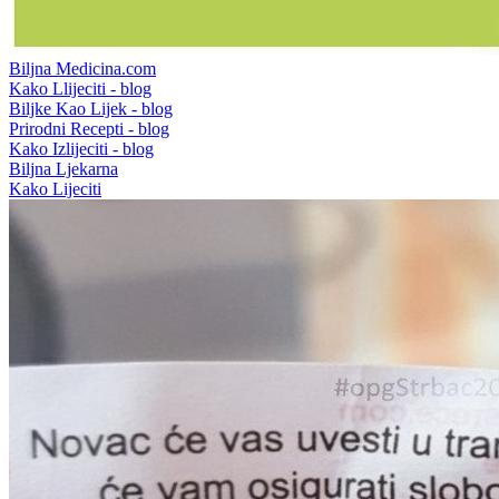
Biljna Medicina.com
Kako Llijeciti - blog
Biljke Kao Lijek - blog
Prirodni Recepti - blog
Kako Izlijeciti - blog
Biljna Ljekarna
Kako Lijeciti