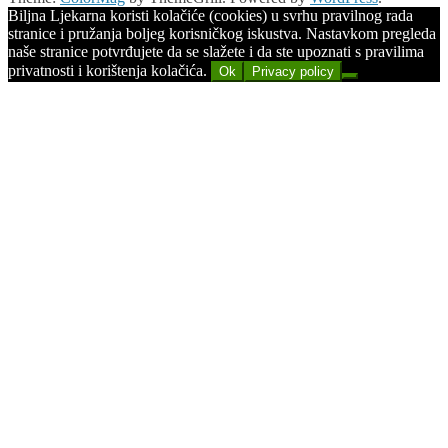
Biljna Ljekarna koristi kolačiće (cookies) u svrhu pravilnog rada
stranice i pružanja boljeg korisničkog iskustva. Nastavkom pregleda
naše stranice potvrđujete da se slažete i da ste upoznati s pravilima
privatnosti i korištenja kolačića.
Ok
Privacy policy