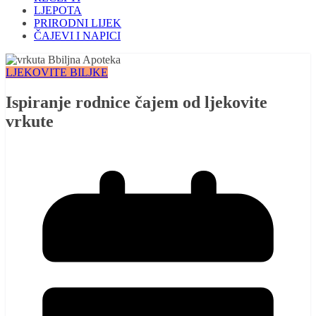
LJEPOTA
PRIRODNI LIJEK
ČAJEVI I NAPICI
LJEKOVITE BILJKE
Ispiranje rodnice čajem od ljekovite
vrkute