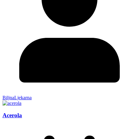
BiljnaLjekarna
Acerola