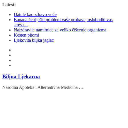
Skip
Latest:
to
Datule kao zdravo voće
content
Banana će riješiti problem vaše probave, osloboditi vas
stresa…
Najzdravije namirnice za veliko čišćenje organizma
Kesten pitomi
Ljekovita biljka jaglac
Biljna Ljekarna
Narodna Apoteka i Alternativna Medicina …