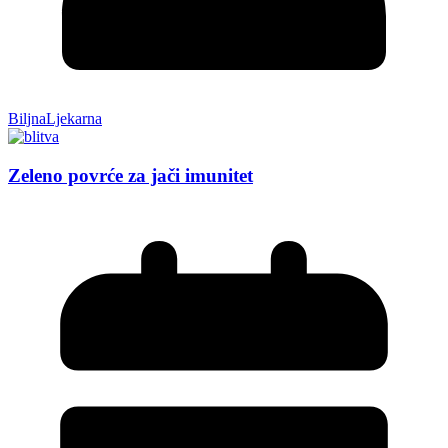
BiljnaLjekarna
Zeleno povrće za jači imunitet