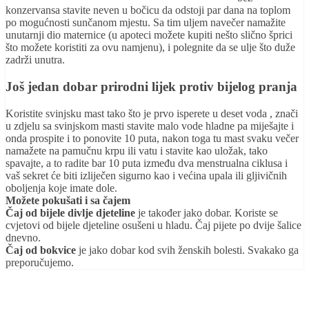
konzervansa stavite neven u bočicu da odstoji par dana na toplom
po mogućnosti sunčanom mjestu. Sa tim uljem navečer namažite
unutarnji dio maternice (u apoteci možete kupiti nešto slično šprici
što možete koristiti za ovu namjenu), i polegnite da se ulje što duže
zadrži unutra.
Još jedan dobar prirodni lijek protiv bijelog pranja
Koristite svinjsku mast tako što je prvo isperete u deset voda , znači
u zdjelu sa svinjskom masti stavite malo vode hladne pa miješajte i
onda prospite i to ponovite 10 puta, nakon toga tu mast svaku večer
namažete na pamučnu krpu ili vatu i stavite kao uložak, tako
spavajte, a to radite bar 10 puta između dva menstrualna ciklusa i
vaš sekret će biti izliječen sigurno kao i većina upala ili gljivičnih
oboljenja koje imate dole.
Možete pokušati i sa čajem
Čaj od bijele divlje djeteline
je također jako dobar. Koriste se
cvjetovi od bijele djeteline osušeni u hladu. Čaj pijete po dvije šalice
dnevno.
Čaj od bokvice
je jako dobar kod svih ženskih bolesti. Svakako ga
preporučujemo.