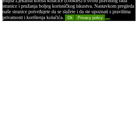
Biljna Ljekarna koristi kolačiće (cookies) u svrhu pravilnog rada
stranice i pružanja boljeg korisničkog iskustva. Nastavkom pregleda
naše stranice potvrđujete da se slažete i da ste upoznati s pravilima
privatnosti i korištenja kolačića.
Ok
Privacy policy