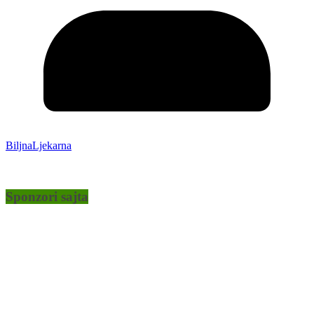
BiljnaLjekarna
Sponzori sajta