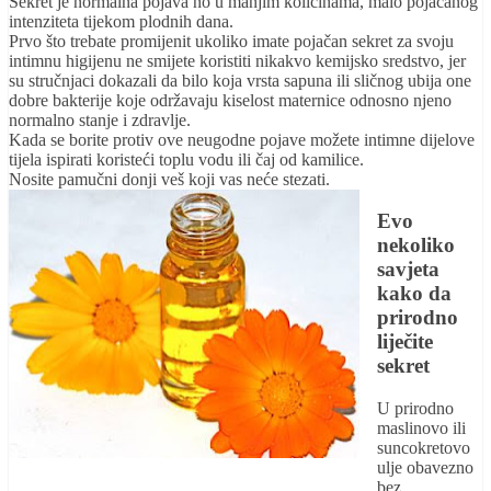
Sekret je normalna pojava no u manjim količinama, malo pojačanog
intenziteta tijekom plodnih dana.
Prvo što trebate promijenit ukoliko imate pojačan sekret za svoju
intimnu higijenu ne smijete koristiti nikakvo kemijsko sredstvo, jer
su stručnjaci dokazali da bilo koja vrsta sapuna ili sličnog ubija one
dobre bakterije koje održavaju kiselost maternice odnosno njeno
normalno stanje i zdravlje.
Kada se borite protiv ove neugodne pojave možete intimne dijelove
tijela ispirati koristeći toplu vodu ili čaj od kamilice.
Nosite pamučni donji veš koji vas neće stezati.
Evo
nekoliko
savjeta
kako da
prirodno
liječite
sekret
U prirodno
maslinovo ili
suncokretovo
ulje obavezno
bez