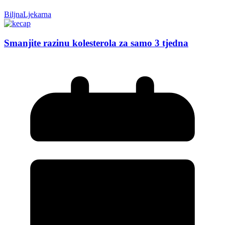
BiljnaLjekarna
Smanjite razinu kolesterola za samo 3 tjedna