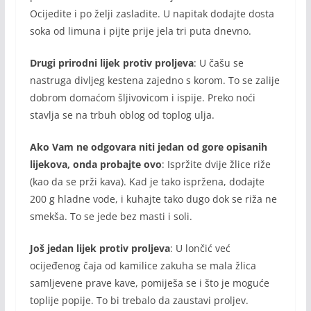
Ocijedite i po želji zasladite. U napitak dodajte dosta
soka od limuna i pijte prije jela tri puta dnevno.
Drugi prirodni lijek protiv proljeva
: U čašu se
nastruga divljeg kestena zajedno s korom. To se zalije
dobrom domaćom šljivovicom i ispije. Preko noći
stavlja se na trbuh oblog od toplog ulja.
Ako Vam ne odgovara niti jedan od gore opisanih
lijekova, onda probajte ovo
: Ispržite dvije žlice riže
(kao da se prži kava). Kad je tako ispržena, dodajte
200 g hladne vode, i kuhajte tako dugo dok se riža ne
smekša. To se jede bez masti i soli.
Još jedan lijek protiv proljeva
: U lončić već
ocijeđenog čaja od kamilice zakuha se mala žlica
samljevene prave kave, pomiješa se i što je moguće
toplije popije. To bi trebalo da zaustavi proljev.