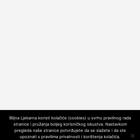
Biljna Ljekarna koristi kolačiće (cookies) u svrhu pravilnog rada
stranice i pružanja boljeg korisničkog iskustva. Nastavkom
pregleda naše stranice potvrđujete da se slažete i da ste
upoznati s pravilima privatnosti i korištenja kolačića.
Copyright © 2026
Biljna Ljekarna
. All rights reserved.