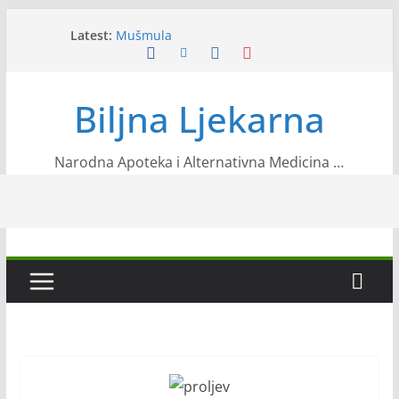
Skip
Latest:
Mušmula
to
Prirodni recepti od ljekovite kadulje
content
Sirup za iskašljavanje
Vitamin B12 u organizmu
Biljna Ljekarna
Neven
Narodna Apoteka i Alternativna Medicina …