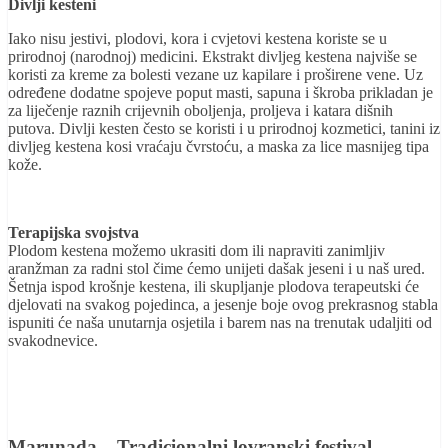
Divlji kesteni
Iako nisu jestivi, plodovi, kora i cvjetovi kestena koriste se u
prirodnoj (narodnoj) medicini. Ekstrakt divljeg kestena najviše se
koristi za kreme za bolesti vezane uz kapilare i proširene vene. Uz
određene dodatne spojeve poput masti, sapuna i škroba prikladan je
za liječenje raznih crijevnih oboljenja, proljeva i katara dišnih
putova. Divlji kesten često se koristi i u prirodnoj kozmetici, tanini iz
divljeg kestena kosi vraćaju čvrstoću, a maska za lice masnijeg tipa
kože.
Terapijska svojstva
Plodom kestena možemo ukrasiti dom ili napraviti zanimljiv
aranžman za radni stol čime ćemo unijeti dašak jeseni i u naš ured.
Šetnja ispod krošnje kestena, ili skupljanje plodova terapeutski će
djelovati na svakog pojedinca, a jesenje boje ovog prekrasnog stabla
ispuniti će naša unutarnja osjetila i barem nas na trenutak udaljiti od
svakodnevice.
Marunada – Tradicionalni lovranski festival