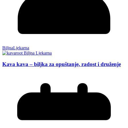
BiljnaLjekarna
Kava kava – biljka za opuštanje, radost i druženje