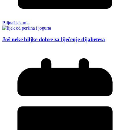
BiljnaLjekarna
Još neke biljke dobre za liječenje dijabetesa