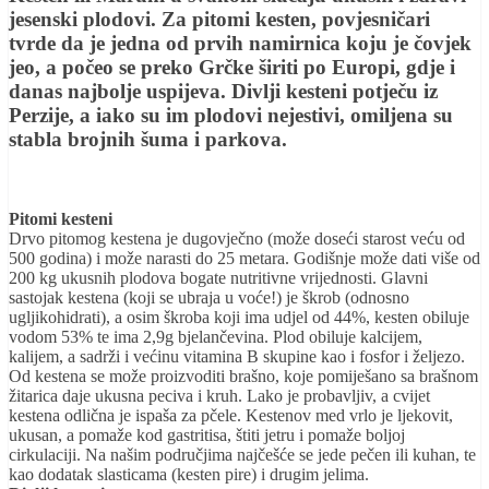
jesenski plodovi. Za pitomi kesten, povjesničari
tvrde da je jedna od prvih namirnica koju je čovjek
jeo, a počeo se preko Grčke širiti po Europi, gdje i
danas najbolje uspijeva. Divlji kesteni potječu iz
Perzije, a iako su im plodovi nejestivi, omiljena su
stabla brojnih šuma i parkova.
Pitomi kesteni
Drvo pitomog kestena je dugovječno (može doseći starost veću od
500 godina) i može narasti do 25 metara. Godišnje može dati više od
200 kg ukusnih plodova bogate nutritivne vrijednosti. Glavni
sastojak kestena (koji se ubraja u voće!) je škrob (odnosno
ugljikohidrati), a osim škroba koji ima udjel od 44%, kesten obiluje
vodom 53% te ima 2,9g bjelančevina. Plod obiluje kalcijem,
kalijem, a sadrži i većinu vitamina B skupine kao i fosfor i željezo.
Od kestena se može proizvoditi brašno, koje pomiješano sa brašnom
žitarica daje ukusna peciva i kruh. Lako je probavljiv, a cvijet
kestena odlična je ispaša za pčele. Kestenov med vrlo je ljekovit,
ukusan, a pomaže kod gastritisa, štiti jetru i pomaže boljoj
cirkulaciji. Na našim područjima najčešće se jede pečen ili kuhan, te
kao dodatak slasticama (kesten pire) i drugim jelima.