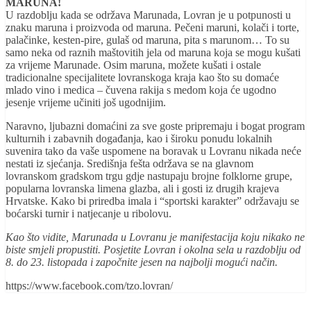
MARUNA!
U razdoblju kada se održava Marunada, Lovran je u potpunosti u
znaku maruna i proizvoda od maruna. Pečeni maruni, kolači i torte,
palačinke, kesten-pire, gulaš od maruna, pita s marunom… To su
samo neka od raznih maštovitih jela od maruna koja se mogu kušati
za vrijeme Marunade. Osim maruna, možete kušati i ostale
tradicionalne specijalitete lovranskoga kraja kao što su domaće
mlado vino i medica – čuvena rakija s medom koja će ugodno
jesenje vrijeme učiniti još ugodnijim.
Naravno, ljubazni domaćini za sve goste pripremaju i bogat program
kulturnih i zabavnih događanja, kao i široku ponudu lokalnih
suvenira tako da vaše uspomene na boravak u Lovranu nikada neće
nestati iz sjećanja. Središnja fešta održava se na glavnom
lovranskom gradskom trgu gdje nastupaju brojne folklorne grupe,
popularna lovranska limena glazba, ali i gosti iz drugih krajeva
Hrvatske. Kako bi priredba imala i “sportski karakter” održavaju se
boćarski turnir i natjecanje u ribolovu.
Kao što vidite, Marunada u Lovranu je manifestacija koju nikako ne
biste smjeli propustiti. Posjetite Lovran i okolna sela u razdoblju od
8. do 23. listopada i započnite jesen na najbolji mogući način.
https://www.facebook.com/tzo.lovran/