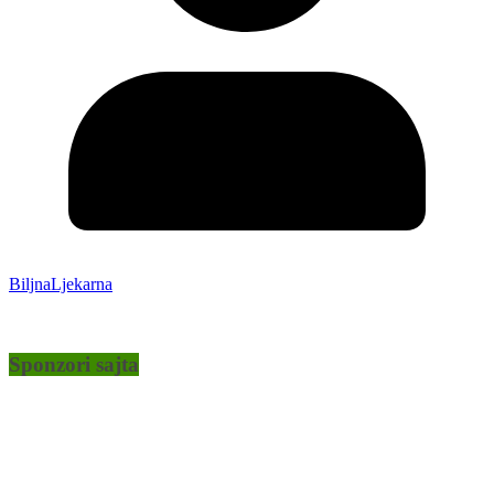
BiljnaLjekarna
Sponzori sajta