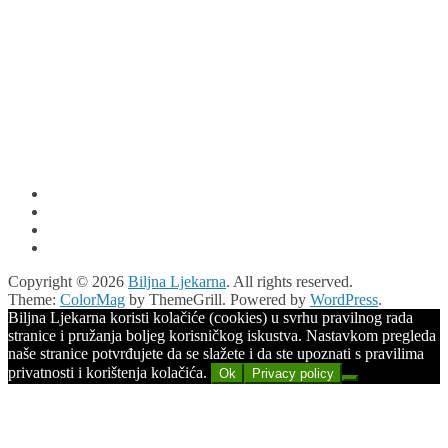
Copyright © 2026
Biljna Ljekarna
. All rights reserved.
Theme:
ColorMag
by ThemeGrill. Powered by
WordPress
.
Biljna Ljekarna koristi kolačiće (cookies) u svrhu pravilnog rada
stranice i pružanja boljeg korisničkog iskustva. Nastavkom pregleda
naše stranice potvrđujete da se slažete i da ste upoznati s pravilima
privatnosti i korištenja kolačića.
Ok
Privacy policy