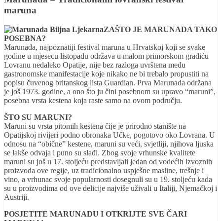
maruna
ZAŠTO JE MARUNADA TAKO
POSEBNA?
Marunada, najpoznatiji festival maruna u Hrvatskoj koji se svake
godine u mjesecu listopadu održava u malom primorskom gradiću
Lovranu nedaleko Opatije, nije bez razloga uvrštena među
gastronomske manifestacije koje nikako ne bi trebalo propustiti na
popisu čuvenog britanskog lista Guardian. Prva Marunada održana
je još 1973. godine, a ono što ju čini posebnom su upravo “maruni”,
posebna vrsta kestena koja raste samo na ovom području.
ŠTO SU MARUNI?
Maruni su vrsta pitomih kestena čije je prirodno stanište na
Opatijskoj rivijeri podno obronaka Učke, pogotovo oko Lovrana. U
odnosu na “obične” kestene, maruni su veći, svjetliji, njihova ljuska
se lakše odvaja i puno su slađi. Zbog svoje vrhunske kvalitete
maruni su još u 17. stoljeću predstavljali jedan od vodećih izvoznih
proizvoda ove regije, uz tradicionalno uspješne masline, trešnje i
vino, a vrhunac svoje popularnosti dosegnuli su u 19. stoljeću kada
su u proizvodima od ove delicije najviše uživali u Italiji, Njemačkoj i
Austriji.
POSJETITE MARUNADU I OTKRIJTE SVE ČARI