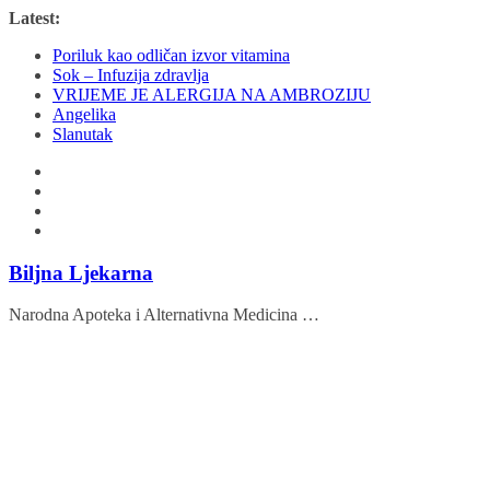
Skip
Latest:
to
Poriluk kao odličan izvor vitamina
content
Sok – Infuzija zdravlja
VRIJEME JE ALERGIJA NA AMBROZIJU
Angelika
Slanutak
Biljna Ljekarna
Narodna Apoteka i Alternativna Medicina …