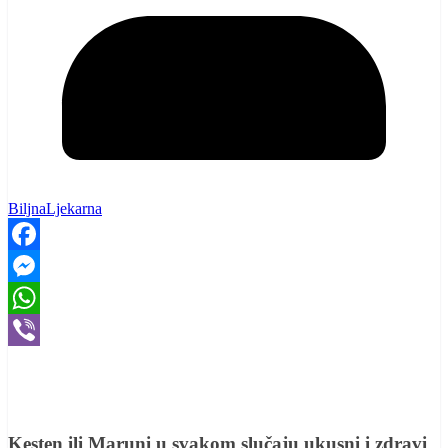
BiljnaLjekarna
Facebook
Messenger
WhatsApp
Viber
Kesten ili Maruni u svakom slučaju ukusni i zdravi