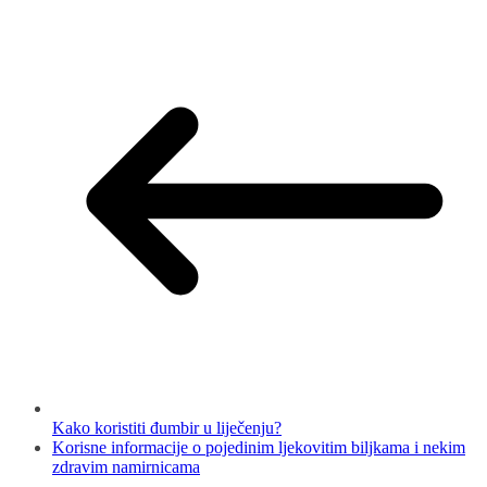
Kako koristiti đumbir u liječenju?
Korisne informacije o pojedinim ljekovitim biljkama i nekim
zdravim namirnicama