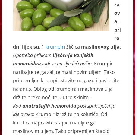
za
ov
aj
pri
ro
dni lijek su
: 1
krumpir
i žličica
maslinovog ulja
.
Upotreba prilikom
liječenja vanjskih
hemoroida
izvodi se na sljedeći način
: Krumpir
naribajte te ga zalijte maslinovim uljem. Tako
pripremljen krumpir stavite na gazu i naslonite
na anus. Oblog od krumpira i maslinova ulja
držite preko noći te ujutro skinite.
Kod
unutrašnjih hemoroida
postupak liječenja
ide ovako
: Krumpir izrežite na kolutiće. Od
kolutića napravite štapić i nauljite ga
maslinovim uljem. Tako pripremljen štapić