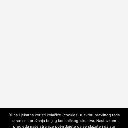
Biljna Ljekarna koristi kolačiće (cookies) u svrhu pravilnog rada
stranice i pružanja boljeg korisničkog iskustva. Nastavkom
pregleda naše stranice potvrđujete da se slažete i da ste