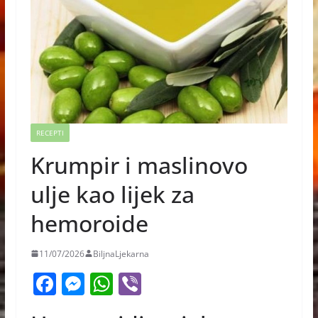
RECEPTI
Krumpir i maslinovo
ulje kao lijek za
hemoroide
11/07/2026
BiljnaLjekarna
F
M
W
Vi
a
e
h
b