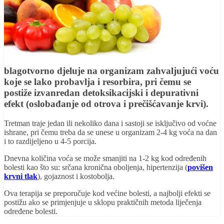
blagotvorno djeluje na organizam zahvaljujući voću
koje se lako probavlja i resorbira, pri čemu se
postiže izvanredan detoksikacijski i depurativni
efekt (oslobađanje od otrova i prečišćavanje krvi).
Tretman traje jedan ili nekoliko dana i sastoji se isključivo od voćne
ishrane, pri čemu treba da se unese u organizam 2-4 kg voća na dan
i to razdijeljeno u 4-5 porcija.
Dnevna količina voća se može smanjiti na 1-2 kg kod određenih
bolesti kao što su: srčana kronična oboljenja, hipertenzija (
povišen
krvni tlak
), gojaznost i kostobolja.
Ova terapija se preporučuje kod većine bolesti, a najbolji efekti se
postižu ako se primjenjuje u sklopu praktičnih metoda liječenja
određene bolesti.