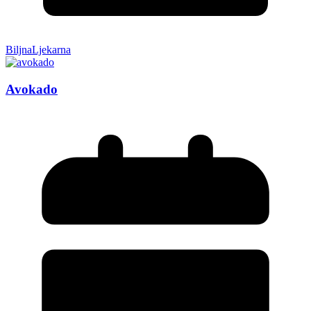
BiljnaLjekarna
Avokado