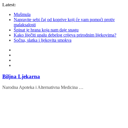
Skip
Latest:
to
Mušmula
content
Napravite sebi čaj od koprive koji će vam pomoći protiv
malaksalosti
Špinat je hrana koja nam daje snagu
Kako liječiti upalu debelog crijeva prirodnim lijekovima?
Sočna, slatka i ljekovita smokva
Biljna Ljekarna
Narodna Apoteka i Alternativna Medicina …