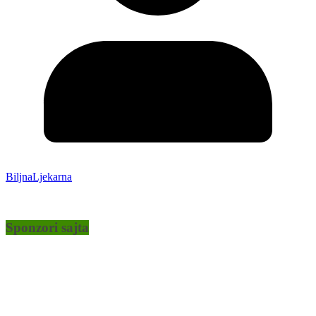
BiljnaLjekarna
Sponzori sajta