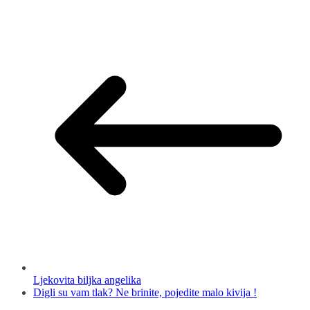
Ljekovita biljka angelika
Digli su vam tlak? Ne brinite, pojedite malo kivija !