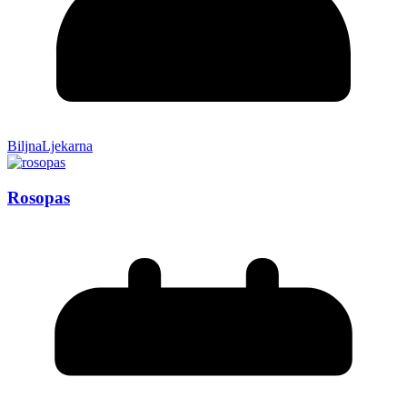
BiljnaLjekarna
Rosopas