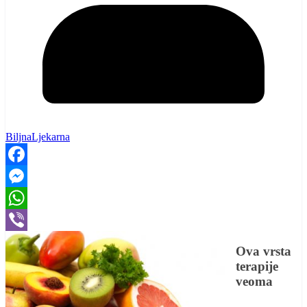
BiljnaLjekarna
Facebook
Messenger
WhatsApp
Viber
Ova vrsta
terapije
veoma