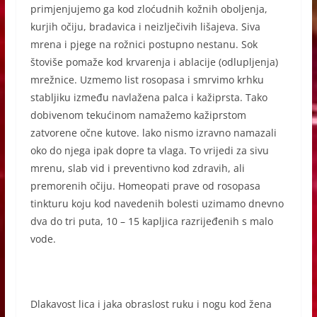
primjenjujemo ga kod zloćudnih kožnih oboljenja,
kurjih očiju, bradavica i neizlječivih lišajeva. Siva
mrena i pjege na rožnici postupno nestanu. Sok
štoviše pomaže kod krvarenja i ablacije (odlupljenja)
mrežnice. Uzmemo list rosopasa i smrvimo krhku
stabljiku između navlažena palca i kažiprsta. Tako
dobivenom tekućinom namažemo kažiprstom
zatvorene očne kutove. lako nismo izravno namazali
oko do njega ipak dopre ta vlaga. To vrijedi za sivu
mrenu, slab vid i preventivno kod zdravih, ali
premorenih očiju. Homeopati prave od rosopasa
tinkturu koju kod navedenih bolesti uzimamo dnevno
dva do tri puta, 10 – 15 kapljica razrijeđenih s malo
vode.
Dlakavost lica i jaka obraslost ruku i nogu kod žena