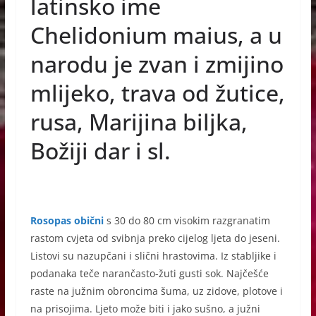
e
e
s
latinsko ime
b
n
A
Chelidonium maius, a u
o
g
p
narodu je zvan i zmijino
o
er
p
mlijeko, trava od žutice,
k
rusa, Marijina biljka,
Božiji dar i sl.
Rosopas obični
s 30 do 80 cm visokim razgranatim
rastom cvjeta od svibnja preko cijelog ljeta do jeseni.
Listovi su nazupčani i slični hrastovima. Iz stabljike i
podanaka teče narančasto-žuti gusti sok. Najčešće
raste na južnim obroncima šuma, uz zidove, plotove i
na prisojima. Ljeto može biti i jako sušno, a južni