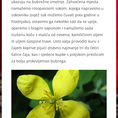
ukazuju na bubrežne smetnje. Zahvaćena mjesta
namažemo rosopasovim sokom, kojega napravimo u
sokovniku (svjež sok možemo čuvati pola godine u
hladnjaku), ostavimo ga nekoliko sati da se upije,
operemo s blagim sapunom i namažemo sada
isušenu kožu s mašću od nevena, kamiličinim uljem
ili uljem Gospine trave. Usto valja provoditi kuru s
čajem koprive pijući dnevno najmanje tri do četiri
šalice čaja, kao i sjedeće kupke s poljskom preslicom
za bolju prokrvljenost bubrega.