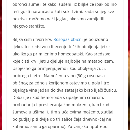
obronci šume i te kako isušeni, iz biljke će ipak obilno
teći gusti narančasto-žuti sok. I zimi, kada snijeg sve
pokriva, možemo naći jaglac, ako smo zamijetili
njegovo stanište.
Biljka čisti i tvori krv.
Rosopas obični
je pouzdano
ljekovito sredstvo u liječenju teških oboljenja jetre
ukoliko ga primijenimo homeopatski. Kao sredstvo
koje čisti krv i jetru djeluje najbolje na metabolizam.
Uspješno ga primjenjujemo i kod oboljenja žuči,
bubrega i jetre. Namočen u vino (30 g rosopasa
običnog zajedno s korijenom ostavimo u pola litre
bijeloga vina jedan do dva sata) jako brzo liječi žuticu.
Dobar je i kod hemoroida s upaljenim čmarom,
probadanja i presijecanja kod mokrenja, kao i kod
šumova u ušima. U tim slučajevima možemo, gutljaj
po gutljaj piti dvije do tri šalice čaja dnevno (čaj ne
kuhamo, samo ga oparimo). Za vanjsku upotrebu