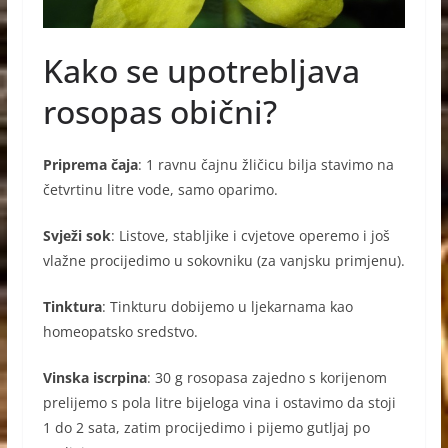
Kako se upotrebljava
rosopas obični?
Priprema čaja
: 1 ravnu čajnu žličicu bilja stavimo na
četvrtinu litre vode, samo oparimo.
Svježi sok
: Listove, stabljike i cvjetove operemo i još
vlažne procijedimo u sokovniku (za vanjsku primjenu).
Tinktura
: Tinkturu dobijemo u ljekarnama kao
homeopatsko sredstvo.
Vinska iscrpina
: 30 g rosopasa zajedno s korijenom
prelijemo s pola litre bijeloga vina i ostavimo da stoji
1 do 2 sata, zatim procijedimo i pijemo gutljaj po