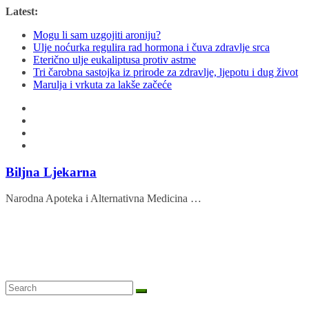
Skip
Latest:
to
Mogu li sam uzgojiti aroniju?
content
Ulje noćurka regulira rad hormona i čuva zdravlje srca
Eterično ulje eukaliptusa protiv astme
Tri čarobna sastojka iz prirode za zdravlje, ljepotu i dug život
Marulja i vrkuta za lakše začeće
Biljna Ljekarna
Narodna Apoteka i Alternativna Medicina …