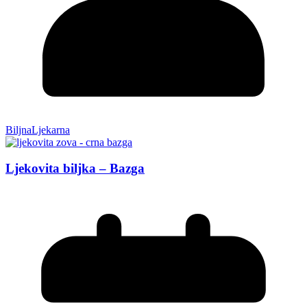
BiljnaLjekarna
Ljekovita biljka – Bazga