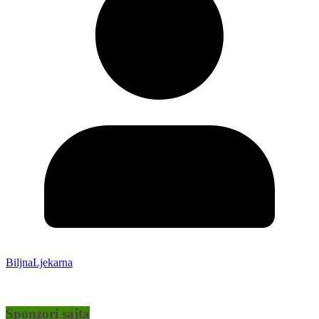
BiljnaLjekarna
Sponzori sajta