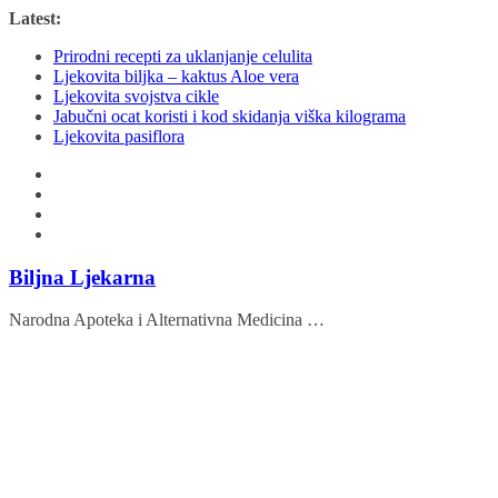
Skip
Latest:
to
Prirodni recepti za uklanjanje celulita
content
Ljekovita biljka – kaktus Aloe vera
Ljekovita svojstva cikle
Jabučni ocat koristi i kod skidanja viška kilograma
Ljekovita pasiflora
Biljna Ljekarna
Narodna Apoteka i Alternativna Medicina …