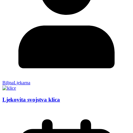
BiljnaLjekarna
Ljekovita svojstva klica