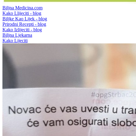
Biljna Medicina.com
Kako Llijeciti - blog
Biljke Kao Lijek - blog
Prirodni Recepti - blog
Kako Izlijeciti - blog
Biljna Ljekarna
Kako Lijeciti