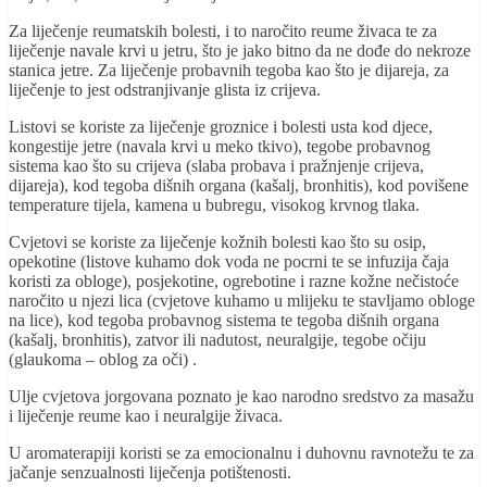
Za liječenje reumatskih bolesti, i to naročito reume živaca te za
liječenje navale krvi u jetru, što je jako bitno da ne dođe do nekroze
stanica jetre. Za liječenje probavnih tegoba kao što je dijareja, za
liječenje to jest odstranjivanje glista iz crijeva.
Listovi se koriste za liječenje groznice i bolesti usta kod djece,
kongestije jetre (navala krvi u meko tkivo), tegobe probavnog
sistema kao što su crijeva (slaba probava i pražnjenje crijeva,
dijareja), kod tegoba dišnih organa (kašalj, bronhitis), kod povišene
temperature tijela, kamena u bubregu, visokog krvnog tlaka.
Cvjetovi se koriste za liječenje kožnih bolesti kao što su osip,
opekotine (listove kuhamo dok voda ne pocrni te se infuzija čaja
koristi za obloge), posjekotine, ogrebotine i razne kožne nečistoće
naročito u njezi lica (cvjetove kuhamo u mlijeku te stavljamo obloge
na lice), kod tegoba probavnog sistema te tegoba dišnih organa
(kašalj, bronhitis), zatvor ili nadutost, neuralgije, tegobe očiju
(glaukoma – oblog za oči) .
Ulje cvjetova jorgovana poznato je kao narodno sredstvo za masažu
i liječenje reume kao i neuralgije živaca.
U aromaterapiji koristi se za emocionalnu i duhovnu ravnotežu te za
jačanje senzualnosti liječenja potištenosti.