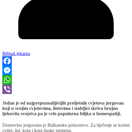
BiljnaLjekarna
Facebook
Messenger
WhatsApp
Viber
Jedan je od najprepoznatljivijih proljetnih cvjetova jorgovan
koji u svojim cvjetovima, listovima i stabljici skriva brojna
ljekovita svojstva pa je vrlo popularna biljka u homeopatiji.
Domovina jorgovana je Balkansko poluostrvo. Za liječenje se koristi
cvijet, list, kora i kora ljuske sjemena.