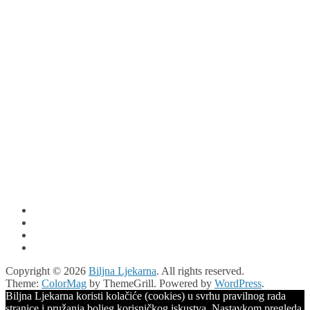
Copyright © 2026
Biljna Ljekarna
. All rights reserved.
Theme:
ColorMag
by ThemeGrill. Powered by
WordPress
.
Biljna Ljekarna koristi kolačiće (cookies) u svrhu pravilnog rada
stranice i pružanja boljeg korisničkog iskustva. Nastavkom pregleda