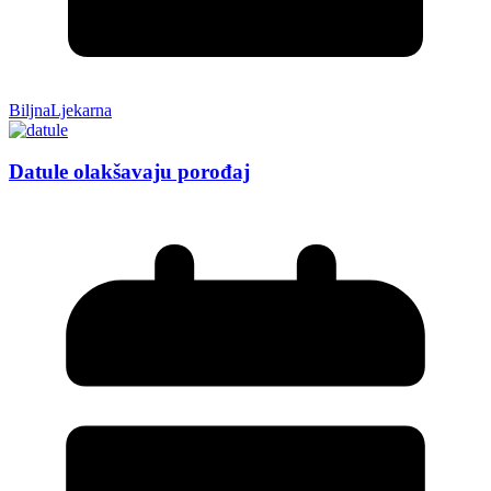
BiljnaLjekarna
Datule olakšavaju porođaj