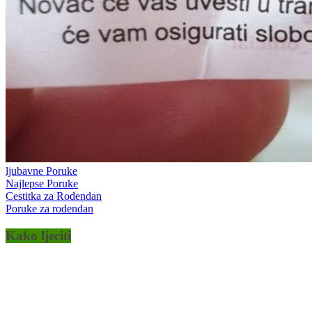
ljubavne Poruke
Najlepse Poruke
Cestitka za Rodendan
Poruke za rodendan
Kako ljeciti