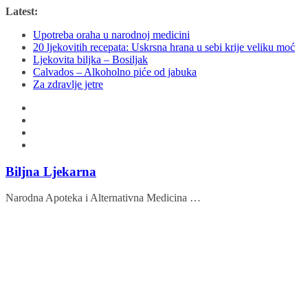
Skip
Latest:
to
Upotreba oraha u narodnoj medicini
content
20 ljekovitih recepata: Uskrsna hrana u sebi krije veliku moć
Ljekovita biljka – Bosiljak
Calvados – Alkoholno piće od jabuka
Za zdravlje jetre
Biljna Ljekarna
Narodna Apoteka i Alternativna Medicina …