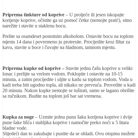
Priprema tinkture od koprive
– U proljeće ili jesen iskopajte
korijenje koprive, očistite ga uz pomoć četke (nemojte prati!), sitno
narežite i stavite u staklenu bocu.
Prelite sa osamdeset postotnim alkoholom. Ostavite bocu na toplom
mjestu 14 dana i povremeno ju protresite. Procijedite kroz filtar za
kavu, stavite u boce i čuvajte na hladnom, tamnom mjestu.
Priprema kupke od koprive –
Stavite jednu čašu koprive u veliki
lonac i prelijte sa vrelom vodom. Poklopite i ostavite na 10-15
minuta, a zatim procijedite i uljite u kadu sa toplom vodom. Voda u
kadi treba biti ugodno topla, ali nikako ne prevruća. Provedite u kadi
20 minuta. Nakon kupke nemojte se tuširati, samo se lagano obrišite
sa ručnikom. Budite na toplom još bar sat vremena.
Kupka za noge
– Uzmite jednu punu šaku korijena koprive i dvije
pune šake lišća i stabljika koprive i namočite preko noći u 5 litara
hladne vode.
Slijedeći dan to zakuhajte i pustite da se ohladi. Ovu otopinu možete