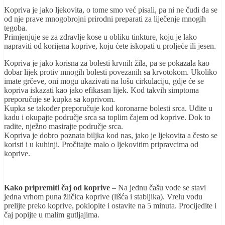
Kopriva je jako ljekovita, o tome smo već pisali, pa ni ne čudi da se
od nje prave mnogobrojni prirodni preparati za liječenje mnogih
tegoba.
Primjenjuje se za zdravlje kose u obliku tinkture, koju je lako
napraviti od korijena koprive, koju ćete iskopati u proljeće ili jesen.
Kopriva je jako korisna za bolesti krvnih žila, pa se pokazala kao
dobar lijek protiv mnogih bolesti povezanih sa krvotokom. Ukoliko
imate grčeve, oni mogu ukazivati na lošu cirkulaciju, gdje će se
kopriva iskazati kao jako efikasan lijek. Kod takvih simptoma
preporučuje se kupka sa koprivom.
Kupka se također preporučuje kod koronarne bolesti srca. Uđite u
kadu i okupajte područje srca sa toplim čajem od koprive. Dok to
radite, nježno masirajte područje srca.
Kopriva je dobro poznata biljka kod nas, jako je ljekovita a često se
koristi i u kuhinji. Pročitajte malo o ljekovitim pripravcima od
koprive.
Kako pripremiti čaj od koprive
– Na jednu čašu vode se stavi
jedna vrhom puna žličica koprive (lišća i stabljika). Vrelu vodu
prelijte preko koprive, poklopite i ostavite na 5 minuta. Procijedite i
čaj popijte u malim gutljajima.