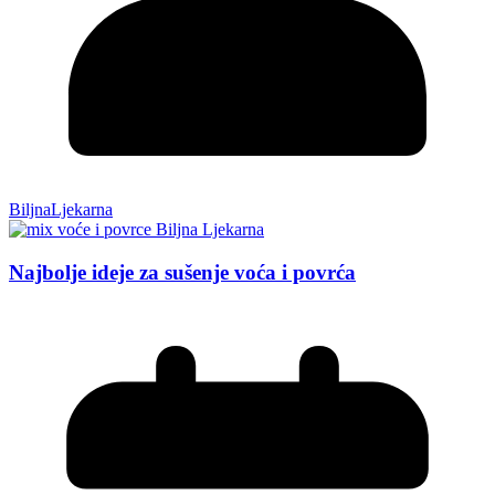
BiljnaLjekarna
Najbolje ideje za sušenje voća i povrća