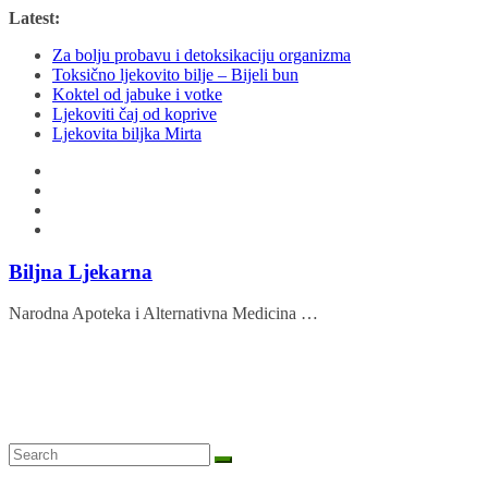
Skip
Latest:
to
Za bolju probavu i detoksikaciju organizma
content
Toksično ljekovito bilje – Bijeli bun
Koktel od jabuke i votke
Ljekoviti čaj od koprive
Ljekovita biljka Mirta
Biljna Ljekarna
Narodna Apoteka i Alternativna Medicina …