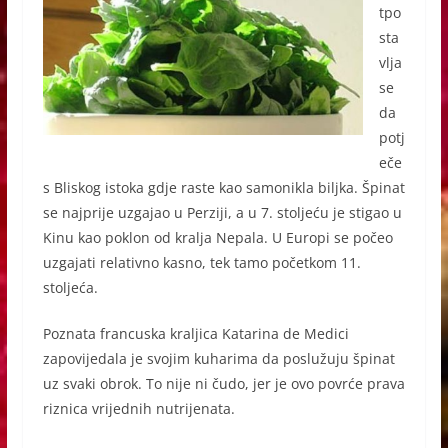
tpo
sta
vlja
se
da
potj
eče
s Bliskog istoka gdje raste kao samonikla biljka. Špinat
se najprije uzgajao u Perziji, a u 7. stoljeću je stigao u
Kinu kao poklon od kralja Nepala. U Europi se počeo
uzgajati relativno kasno, tek tamo početkom 11.
stoljeća.
Poznata francuska kraljica Katarina de Medici
zapovijedala je svojim kuharima da poslužuju špinat
uz svaki obrok. To nije ni čudo, jer je ovo povrće prava
riznica vrijednih nutrijenata.