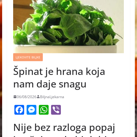
LJEKOVITE BILJKE
Špinat je hrana koja
nam daje snagu
06/08/2026
BiljnaLjekarna
F
M
W
Vi
a
e
h
b
Nije bez razloga popaj
c
ss
at
er