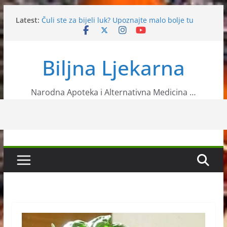
Skip
Latest:
Čuli ste za bijeli luk? Upoznajte malo bolje tu
to
ljekovitu biljku
content
Upala slijepoga crijeva liječi se čajem od kupine
Ljekovite namirnice koje će ublažiti bol
Biljna Ljekarna
Narodna medicina: 10 ljekovitih namirnica koje
svi imamo u kuhinji
Ljekoviti recepti od kupine
Narodna Apoteka i Alternativna Medicina …