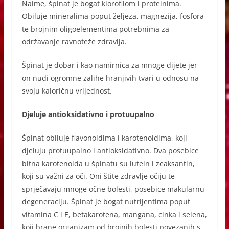
Naime, špinat je bogat klorofilom i proteinima.
Obiluje mineralima poput željeza, magnezija, fosfora
te brojnim oligoelementima potrebnima za
održavanje ravnoteže zdravlja.
Špinat je dobar i kao namirnica za mnoge dijete jer
on nudi ogromne zalihe hranjivih tvari u odnosu na
svoju kaloričnu vrijednost.
Djeluje antioksidativno i protuupalno
Špinat obiluje flavonoidima i karotenoidima, koji
djeluju protuupalno i antioksidativno. Dva posebice
bitna karotenoida u špinatu su lutein i zeaksantin,
koji su važni za oči. Oni štite zdravlje očiju te
sprječavaju mnoge očne bolesti, posebice makularnu
degeneraciju. Špinat je bogat nutrijentima poput
vitamina C i E, betakarotena, mangana, cinka i selena,
koji brane organizam od brojnih bolesti povezanih s