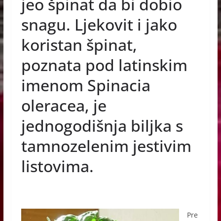
e
e
s
jeo špinat da bi dobio
b
n
A
snagu. Ljekovit i jako
o
g
p
koristan špinat,
o
er
p
poznata pod latinskim
k
imenom Spinacia
oleracea, je
jednogodišnja biljka s
tamnozelenim jestivim
listovima.
Pre