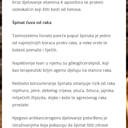
Kroz djelovanje vitamina K apsorbira se protein
osteokalcin koji štiti kosti od lomova.
Špinat čuva od raka
Tamnozeleno lisnato povrće poput špinata je jedno
od najmoćnijih boraca protiv raka, a neke vrste te
bolesti pomaže i liječiti.
Najaktivnije tvari u njemu su glikoglicerolipidi, koji
kao terapeutski biljni agensi djeluju na stanice raka.
Redovito konzumiranje špinata smanjuje rizik od raka
mjehura, jetre, debelog crijeva, pluća, želuca, jajnika,
mliječnih žlijezda, dojke i kože te agresivnog raka
prostate.
Njegovo antikancerogeno djelovanje potvrđeno je
istraživanjima koja pokazuju da špinat štiti zdrave