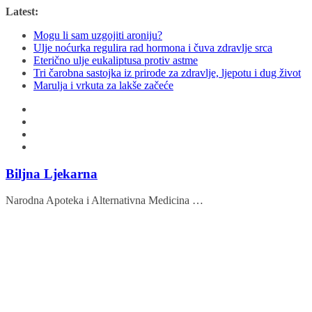
Skip
Latest:
to
Mogu li sam uzgojiti aroniju?
content
Ulje noćurka regulira rad hormona i čuva zdravlje srca
Eterično ulje eukaliptusa protiv astme
Tri čarobna sastojka iz prirode za zdravlje, ljepotu i dug život
Marulja i vrkuta za lakše začeće
Biljna Ljekarna
Narodna Apoteka i Alternativna Medicina …