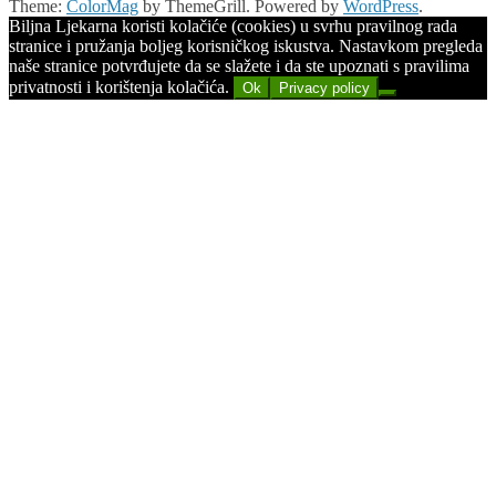
Theme:
ColorMag
by ThemeGrill. Powered by
WordPress
.
Biljna Ljekarna koristi kolačiće (cookies) u svrhu pravilnog rada
stranice i pružanja boljeg korisničkog iskustva. Nastavkom pregleda
naše stranice potvrđujete da se slažete i da ste upoznati s pravilima
privatnosti i korištenja kolačića.
Ok
Privacy policy