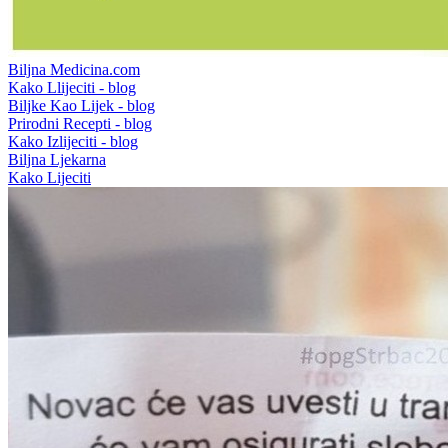
Biljna Medicina.com
Kako Llijeciti - blog
Biljke Kao Lijek - blog
Prirodni Recepti - blog
Kako Izlijeciti - blog
Biljna Ljekarna
Kako Lijeciti