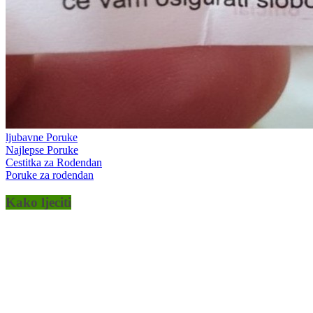
ljubavne Poruke
Najlepse Poruke
Cestitka za Rodendan
Poruke za rodendan
Kako ljeciti