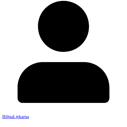
BiljnaLjekarna