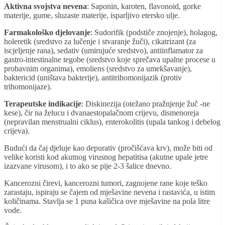
Aktivna svojstva nevena
: Saponin, karoten, flavonoid, gorke
materije, gume, sluzaste materije, isparljivo etersko ulje.
Farmakološko djelovanje
: Sudorifik (podstiče znojenje), holagog,
holeretik (sredstvo za lučenje i stvaranje žuči), cikatrizant (za
iscjeljenje rana), sedativ (umirujuće sredstvo), antiinflamator za
gastro-intestinalne tegobe (sredstvo koje sprečava upalne procese u
probavnim organima), emoliens (sredstvo za umekšavanje),
baktericid (uništava bakterije), antitrihomonijazik (protiv
trihomonijaze).
Terapeutske indikacije
: Diskinezija (otežano pražnjenje žuč -ne
kese), čir na želucu i dvanaestopalačnom crijevu, dismenoreja
(nepravilan menstrualni ciklus), enterokolitis (upala tankog i debelog
crijeva).
Budući da čaj djeluje kao depurativ (pročišćava krv), može biti od
velike koristi kod akutnog virusnog hepatitisa (akutne upale jetre
izazvane virusom), i to ako se pije 2-3 šalice dnevno.
Kancerozni čirevi, kancerozni tumori, zagnojene rane koje teško
zarastaju, ispiraju se čajem od mješavine nevena i rastavića, u istim
količinama. Stavlja se 1 puna kašičica ove mješavine na pola litre
vode.