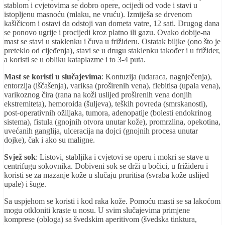
stablom i cvjetovima se dobro opere, ocijedi od vode i stavi u
istopljenu masnoću (mlaku, ne vruću). Izmiješa se drvenom
kašičicom i ostavi da odstoji van dometa vatre, 12 sati. Drugog dana
se ponovo ugrije i procijedi kroz platno ili gazu. Ovako dobije-na
mast se stavi u staklenku i čuva u frižideru. Ostatak biljke (ono što je
preteklo od cijeđenja), stavi se u drugu staklenku također i u frižider,
a koristi se u obliku kataplazme i to 3-4 puta.
Mast se koristi u slučajevima
: Kontuzija (udaraca, nagnječenja),
entorzija (iščašenja), variksa (proširenih vena), flebitisa (upala vena),
varikoznog čira (rana na koži uslijed proširenih vena donjih
ekstremiteta), hemoroida (šuljeva), teških povreda (smrskanosti),
post-operativnih ožiljaka, tumora, adenopatije (bolesti endokrinog
sistema), fistula (gnojnih otvora unutar kože), promrzlina, opekotina,
uvećanih ganglija, ulceracija na dojci (gnojnih procesa unutar
dojke), čak i ako su maligne.
Svjež sok
: Listovi, stabljika i cvjetovi se operu i mokri se stave u
centrifugu sokovnika. Dobiveni sok se drži u bočici, u frižideru i
koristi se za mazanje kože u slučaju pruritisa (svraba kože uslijed
upale) i šuge.
Sa uspjehom se koristi i kod raka kože. Pomoću masti se sa lakoćom
mogu otkloniti kraste u nosu. U svim slučajevima primjene
komprese (obloga) sa švedskim aperitivom (švedska tinktura,