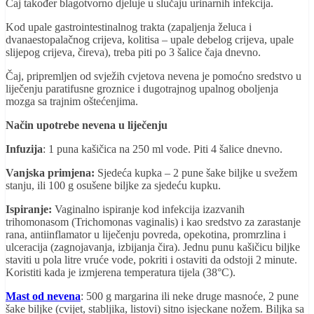
Čaj također blagotvorno djeluje u slučaju urinarnih infekcija.
Kod upale gastrointestinalnog trakta (zapaljenja želuca i
dvanaestopalačnog crijeva, kolitisa – upale debelog crijeva, upale
slijepog crijeva, čireva), treba piti po 3 šalice čaja dnevno.
Čaj, pripremljen od svježih cvjetova nevena je pomoćno sredstvo u
liječenju paratifusne groznice i dugotrajnog upalnog oboljenja
mozga sa trajnim oštećenjima.
Način upotrebe nevena u liječenju
Infuzija
: 1 puna kašičica na 250 ml vode. Piti 4 šalice dnevno.
Vanjska primjena:
Sjedeća kupka – 2 pune šake biljke u svežem
stanju, ili 100 g osušene biljke za sjedeću kupku.
Ispiranje:
Vaginalno ispiranje kod infekcija izazvanih
trihomonasom (Trichomonas vaginalis) i kao sredstvo za zarastanje
rana, antiinflamator u liječenju povreda, opekotina, promrzlina i
ulceracija (zagnojavanja, izbijanja čira). Jednu punu kašičicu biljke
staviti u pola litre vruće vode, pokriti i ostaviti da odstoji 2 minute.
Koristiti kada je izmjerena temperatura tijela (38°C).
Mast od nevena
: 500 g margarina ili neke druge masnoće, 2 pune
šake biljke (cvijet, stabljika, listovi) sitno isjeckane nožem. Biljka sa