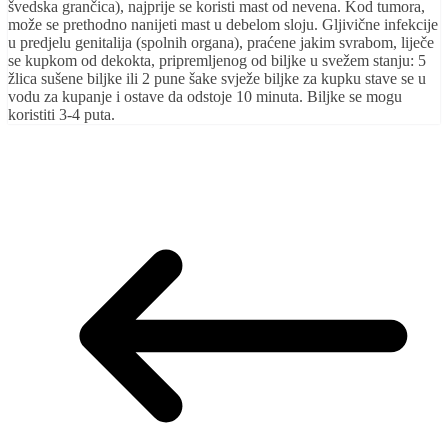
švedska grančica), najprije se koristi mast od nevena. Kod tumora,
može se prethodno nanijeti mast u debelom sloju. Gljivične infekcije
u predjelu genitalija (spolnih organa), praćene jakim svrabom, liječe
se kupkom od dekokta, pripremljenog od biljke u svežem stanju: 5
žlica sušene biljke ili 2 pune šake svježe biljke za kupku stave se u
vodu za kupanje i ostave da odstoje 10 minuta. Biljke se mogu
koristiti 3-4 puta.