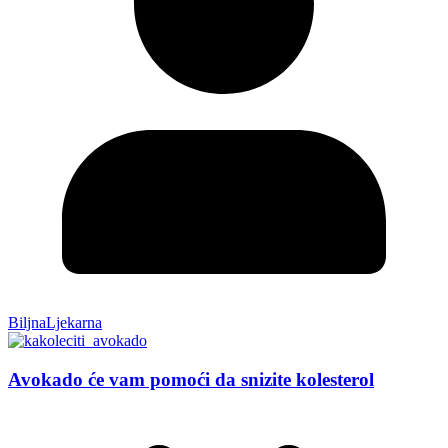
BiljnaLjekarna
Avokado će vam pomoći da snizite kolesterol