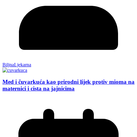
BiljnaLjekarna
Med i čuvarkuća kao prirodni lijek protiv mioma na
maternici i cista na jajnicima