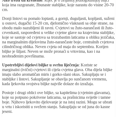
Ako treba da krenemo
: Riječ je o zeljastoj jednogodišnjoj biljci
koja ima razgranate, žbunaste stabljike, koje narastu do visine 20-70
cm.
Donji listovi su pomalo loptasti, a gornji, duguljasti, kopljasti, suženi
u osnovi, dugački 15-20 cm, djelomično vlaknasti sa obje strane, na
obodu malo nazubljeni ili ravni. Cvjetovi su žuto-narančasti ili žuto-
crvenkasti, raspoređeni u velike cvjetne glave na krajevima stabljike,
koje se sastoje od cvjetova sa trozubastim laticama u obliku jezičaka,
na marginalnim dijelovima žuto-narančaste boje, centralnih cvjetova
cilindričnog oblika. Neven cvjeta od maja do septembra. Korijen
biljke je šiljast. Neven se može pronaći u vrtovima, kao i na
neobrađenim površinama.
Upotrebljivi dijelovi biljke u svrhu liječenja
: Koriste se
marginalni (ivični) cvjetovi ili cijela cvjetna glava. Oba dijela biljke
imaju slabo aromatičan miris i gorko-slani okus. Sakupljaju se i
stabljike i listovi. Sakupljanje se obavlja po sunčanom vremenu,
kada ljekovita svojstva biljke najviše dolaze do izražaja.
Postoje i drugi oblici ove biljke, sa kapitelima (cvjetnim glavama),
koje su potpuno pokrivene laticama, sa prašnicima svijetle i tamne
boje. Njihovo ljekovito djelovanje je na istoj razini. Mogu se ubrati
u vrtu i iskoristiti u svežem stanju. Sakupljaju se od juna do kasne
jeseni.