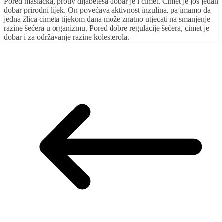
Pored maslačka, protiv dijabetesa dobar je i cimet. Cimet je još jedan
dobar prirodni lijek. On povećava aktivnost inzulina, pa imamo da
jedna žlica cimeta tijekom dana može znatno utjecati na smanjenje
razine šećera u organizmu. Pored dobre regulacije šećera, cimet je
dobar i za održavanje razine kolesterola.