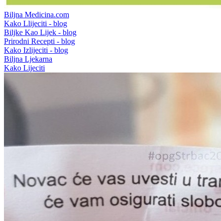
Biljna Medicina.com
Kako Llijeciti - blog
Biljke Kao Lijek - blog
Prirodni Recepti - blog
Kako Izlijeciti - blog
Biljna Ljekarna
Kako Lijeciti