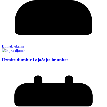
BiljnaLjekarna
Uzmite đumbir i ojačajte imunitet