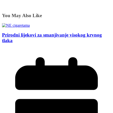
You May Also Like
Prirodni lijekovi za smanjivanje visokog krvnog
tlaka