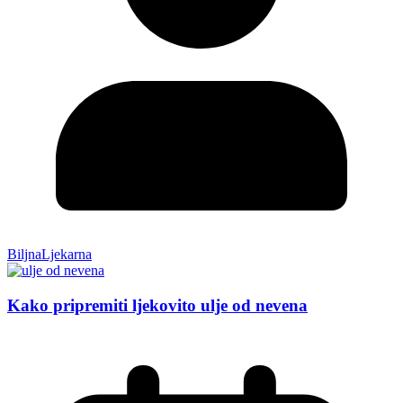
BiljnaLjekarna
Kako pripremiti ljekovito ulje od nevena