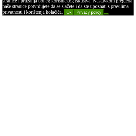
stranice i pružanja boljeg korisničkog iskustva. Nastavkom pregleda
naše stranice potvrđujete da se slažete i da ste upoznati s pravilima
privatnosti i korištenja kolačića.
Ok
Privacy policy