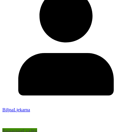
BiljnaLjekarna
Sponzori sajta