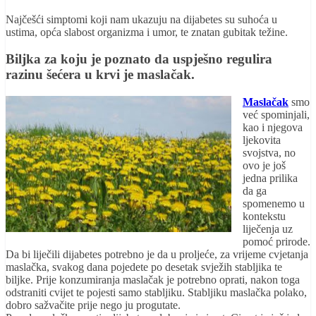
Najčešći simptomi koji nam ukazuju na dijabetes su suhoća u
ustima, opća slabost organizma i umor, te znatan gubitak težine.
Biljka za koju je poznato da uspješno regulira
razinu šećera u krvi je maslačak.
Maslačak
smo
već spominjali,
kao i njegova
ljekovita
svojstva, no
ovo je još
jedna prilika
da ga
spomenemo u
kontekstu
liječenja uz
pomoć prirode.
Da bi liječili dijabetes potrebno je da u proljeće, za vrijeme cvjetanja
maslačka, svakog dana pojedete po desetak svježih stabljika te
biljke. Prije konzumiranja maslačak je potrebno oprati, nakon toga
odstraniti cvijet te pojesti samo stabljiku. Stabljiku maslačka polako,
dobro sažvačite prije nego ju progutate.