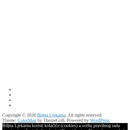
Copyright © 2026
Biljna Ljekarna
. All rights reserved.
Theme:
ColorMag
by ThemeGrill. Powered by
WordPress
.
Biljna Ljekarna koristi kolačiće (cookies) u svrhu pravilnog rada