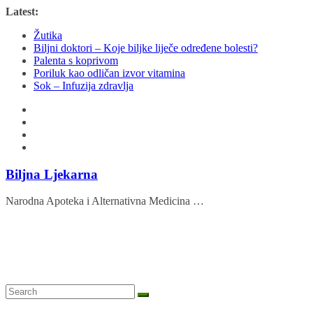
Skip
Latest:
to
Žutika
content
Biljni doktori – Koje biljke liječe određene bolesti?
Palenta s koprivom
Poriluk kao odličan izvor vitamina
Sok – Infuzija zdravlja
Biljna Ljekarna
Narodna Apoteka i Alternativna Medicina …