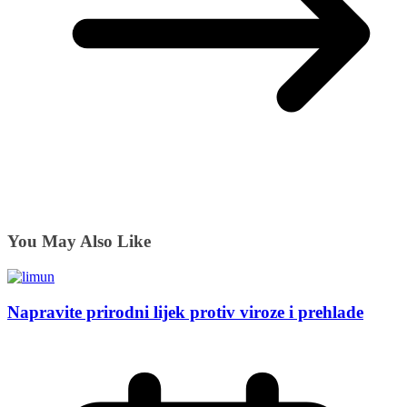
You May Also Like
Napravite prirodni lijek protiv viroze i prehlade