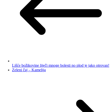
Lišće božikovine liječi mnoge bolesti no plod je jako otrovan!
Zeleni čaj – Kamelija