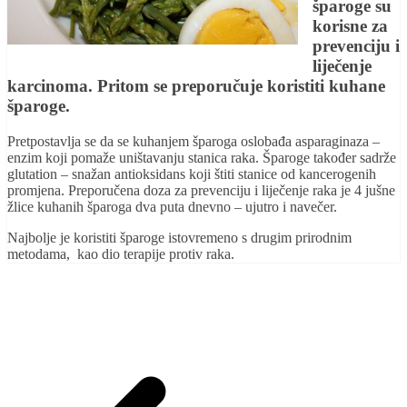
šparoge su
korisne za
prevenciju i
liječenje
karcinoma. Pritom se preporučuje koristiti kuhane
šparoge.
Pretpostavlja se da se kuhanjem šparoga oslobađa asparaginaza –
enzim koji pomaže uništavanju stanica raka. Šparoge također sadrže
glutation – snažan antioksidans koji štiti stanice od kancerogenih
promjena. Preporučena doza za prevenciju i liječenje raka je 4 jušne
žlice kuhanih šparoga dva puta dnevno – ujutro i navečer.
Najbolje je koristiti šparoge istovremeno s drugim prirodnim
metodama, kao dio terapije protiv raka.