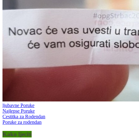
ljubavne Poruke
Najlepse Poruke
Cestitka za Rodendan
Poruke za rodendan
Kako ljeciti