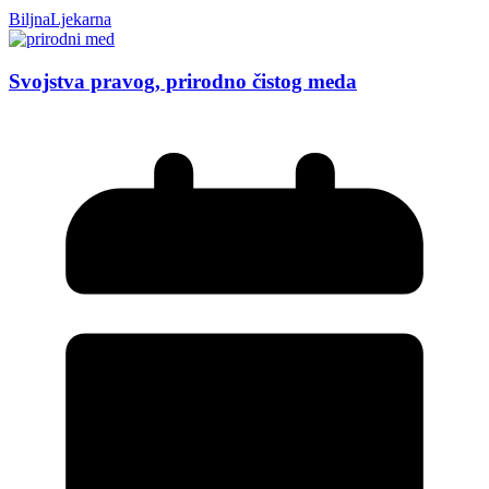
BiljnaLjekarna
Svojstva pravog, prirodno čistog meda