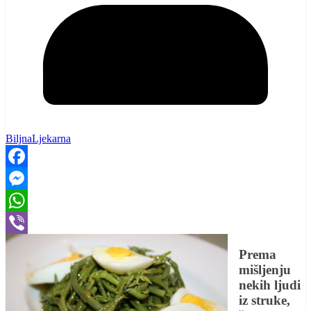
BiljnaLjekarna
Facebook
Messenger
WhatsApp
Viber
Prema
mišljenju
nekih ljudi
iz struke,