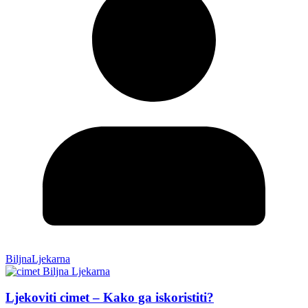
BiljnaLjekarna
Ljekoviti cimet – Kako ga iskoristiti?