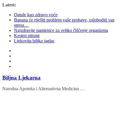
Skip
Latest:
to
Datule kao zdravo voće
content
Banana će riješiti problem vaše probave, osloboditi vas
stresa…
Najzdravije namirnice za veliko čišćenje organizma
Kesten pitomi
Ljekovita biljka jaglac
Biljna Ljekarna
Narodna Apoteka i Alternativna Medicina …