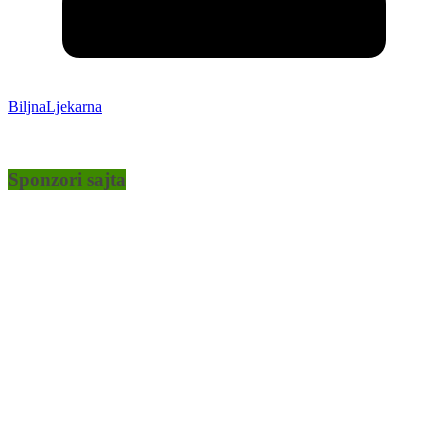
BiljnaLjekarna
Sponzori sajta