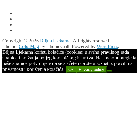
Copyright © 2026
Biljna Ljekarna
. All rights reserved.
Theme:
ColorMag
by ThemeGrill. Powered by
WordPress
.
Biljna Ljekarna koristi kolačiće (cookies) u svrhu pravilnog rada
stranice i pružanja boljeg korisničkog iskustva. Nastavkom pregleda
naše stranice potvrđujete da se slažete i da ste upoznati s pravilima
privatnosti i korištenja kolačića.
Ok
Privacy policy