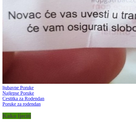
ljubavne Poruke
Najlepse Poruke
Cestitka za Rodendan
Poruke za rodendan
Kako ljeciti