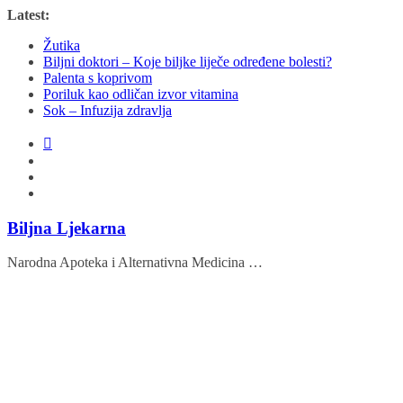
Skip
Latest:
to
Žutika
content
Biljni doktori – Koje biljke liječe određene bolesti?
Palenta s koprivom
Poriluk kao odličan izvor vitamina
Sok – Infuzija zdravlja
Biljna Ljekarna
Narodna Apoteka i Alternativna Medicina …