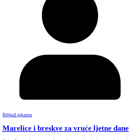
BiljnaLjekarna
Marelice i breskve za vruće ljetne dane