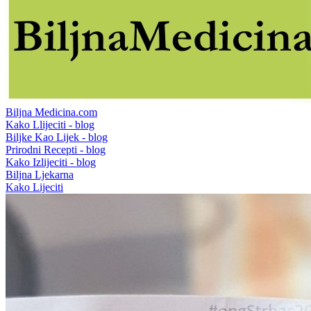
Biljna Medicina.com
Kako Llijeciti - blog
Biljke Kao Lijek - blog
Prirodni Recepti - blog
Kako Izlijeciti - blog
Biljna Ljekarna
Kako Lijeciti