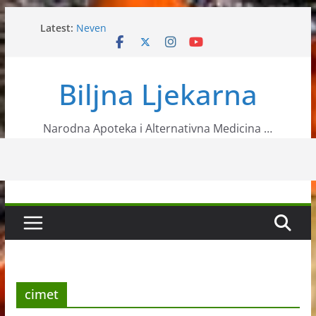
Skip
Latest:
Neven
to
Liječenje herpesa pomoću domaćeg meda
content
Prirodni recepti od ljekovite kadulje
Sirup za iskašljavanje
Biljna Ljekarna
Vitamin B12 u organizmu
Narodna Apoteka i Alternativna Medicina …
cimet