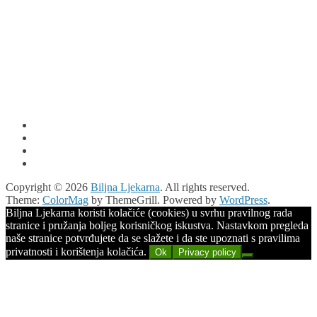
Copyright © 2026
Biljna Ljekarna
. All rights reserved.
Theme:
ColorMag
by ThemeGrill. Powered by
WordPress
.
Biljna Ljekarna koristi kolačiće (cookies) u svrhu pravilnog rada
stranice i pružanja boljeg korisničkog iskustva. Nastavkom pregleda
naše stranice potvrđujete da se slažete i da ste upoznati s pravilima
privatnosti i korištenja kolačića.
Ok
Privacy policy