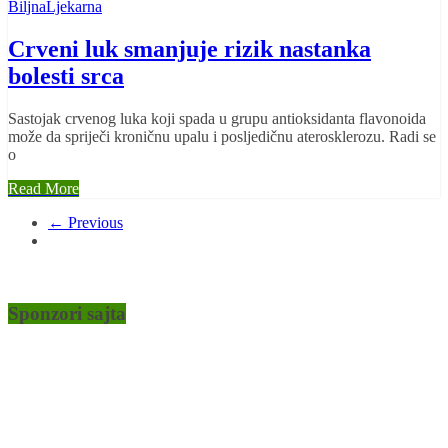
BiljnaLjekarna
Crveni luk smanjuje rizik nastanka
bolesti srca
Sastojak crvenog luka koji spada u grupu antioksidanta flavonoida
može da spriječi kroničnu upalu i posljedičnu aterosklerozu. Radi se
o
Read More
← Previous
Sponzori sajta