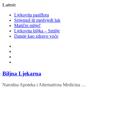
Skip
Latest:
to
Ljekovita pasiflora
content
Srijemuš ili medvjeđi luk
Matični mliječ
Ljekovita biljka – Smilje
Datule kao zdravo voće
Biljna Ljekarna
Narodna Apoteka i Alternativna Medicina …