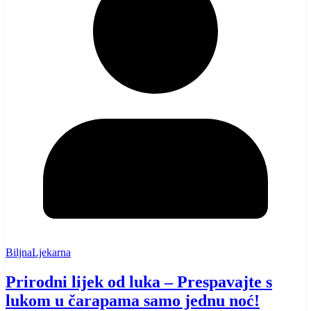
BiljnaLjekarna
Prirodni lijek od luka – Prespavajte s
lukom u čarapama samo jednu noć!