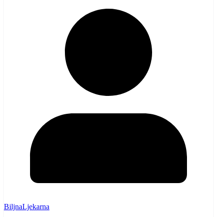
BiljnaLjekarna