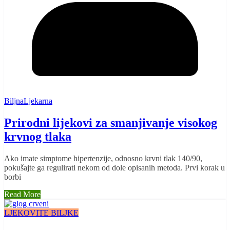
BiljnaLjekarna
Prirodni lijekovi za smanjivanje visokog
krvnog tlaka
Ako imate simptome hipertenzije, odnosno krvni tlak 140/90,
pokušajte ga regulirati nekom od dole opisanih metoda. Prvi korak u
borbi
Read More
LJEKOVITE BILJKE