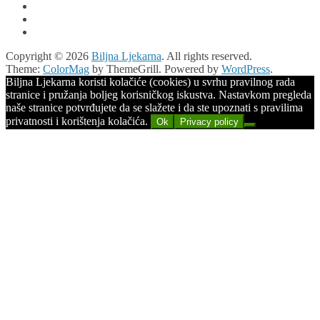
Copyright © 2026
Biljna Ljekarna
. All rights reserved.
Theme:
ColorMag
by ThemeGrill. Powered by
WordPress
.
Biljna Ljekarna koristi kolačiće (cookies) u svrhu pravilnog rada
stranice i pružanja boljeg korisničkog iskustva. Nastavkom pregleda
naše stranice potvrđujete da se slažete i da ste upoznati s pravilima
privatnosti i korištenja kolačića.
Ok
Privacy policy