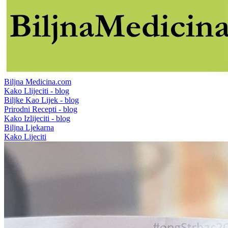
Biljna Medicina.com
Kako Llijeciti - blog
Biljke Kao Lijek - blog
Prirodni Recepti - blog
Kako Izlijeciti - blog
Biljna Ljekarna
Kako Lijeciti