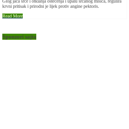
Glog jača srce i otklanja oštećenja i upalu srčanog mišića, regulira
krvni pritisak i prirodni je lijek protiv angine pektoris.
Read More
Sponzori sajta