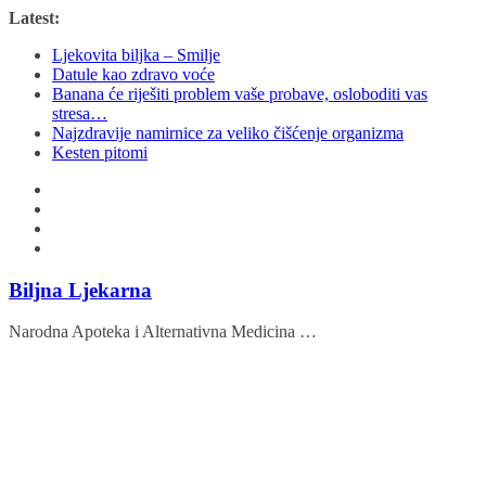
Skip
Latest:
to
Ljekovita biljka – Smilje
content
Datule kao zdravo voće
Banana će riješiti problem vaše probave, osloboditi vas
stresa…
Najzdravije namirnice za veliko čišćenje organizma
Kesten pitomi
Biljna Ljekarna
Narodna Apoteka i Alternativna Medicina …