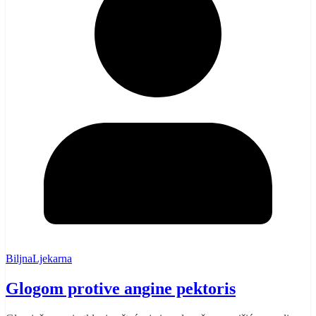
BiljnaLjekarna
Glogom protive angine pektoris