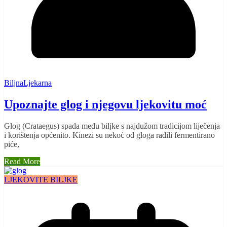
BiljnaLjekarna
Upoznajte glog i njegovu ljekovitu moć
Glog (Crataegus) spada među biljke s najdužom tradicijom liječenja
i korištenja općenito. Kinezi su nekoć od gloga radili fermentirano
piće,
Read More
LJEKOVITE BILJKE