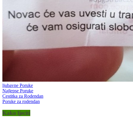
ljubavne Poruke
Najlepse Poruke
Cestitka za Rodendan
Poruke za rodendan
Kako ljeciti