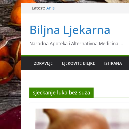
Skip
Latest:
Anis
Ljekovita biljka neven
to
Sok koji jača imunitet
content
Biljna Ljekarna
11 znanstveno potvrđenih načina za ubrza
metabolizma
Toksično ljekovito bilje – Luk morski
Narodna Apoteka i Alternativna Medicina …
ZDRAVLJE
LJEKOVITE BILJKE
ISHRANA
sjeckanje luka bez suza