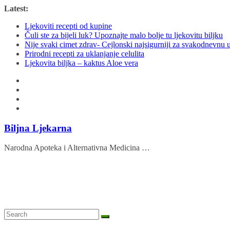
Skip
Latest:
to
Ljekoviti recepti od kupine
content
Čuli ste za bijeli luk? Upoznajte malo bolje tu ljekovitu biljku
Nije svaki cimet zdrav- Cejlonski najsigurniji za svakodnevnu
Prirodni recepti za uklanjanje celulita
Ljekovita biljka – kaktus Aloe vera
Biljna Ljekarna
Narodna Apoteka i Alternativna Medicina …