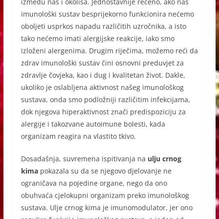
između nas i okoliša. Jednostavnije rečeno, ako naš
imunološki sustav besprijekorno funkcionira nećemo
oboljeti usprkos napadu različitih uzročnika, a isto
tako nećemo imati alergijske reakcije, iako smo
izloženi alergenima. Drugim riječima, možemo reći da
zdrav imunološki sustav čini osnovni preduvjet za
zdravlje čovjeka, kao i dug i kvalitetan život. Dakle,
ukoliko je oslabljena aktivnost našeg imunološkog
sustava, onda smo podložniji različitim infekcijama,
dok njegova hiperaktivnost znači predispoziciju za
alergije i takozvane autoimune bolesti, kada
organizam reagira na vlastito tkivo.
Dosadašnja, suvremena ispitivanja na
ulju crnog
kima
pokazala su da se njegovo djelovanje ne
ograničava na pojedine organe, nego da ono
obuhvaća cjelokupni organizam preko imunološkog
sustava. Ulje crnog kima je imunomodulator, jer ono