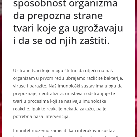
e
e
s
sposobnost organizma
b
n
A
da prepozna strane
o
g
p
tvari koje ga ugrožavaju
o
er
p
i da se od njih zaštiti.
k
U strane tvari koje mogu štetno da utječu na naš
organizam u prvom redu ubrajamo različite bakterije,
viruse i parazite. Naš imunološki sustav ima ulogu da
prepoznaje, neutralizira, uništava i odstranjuje te
tvari u procesima koji se nazivaju imunološke
reakcije. Ipak te reakcije nekada zakažu, pa je
potrebna naša intervencija.
Imunitet možemo zamisliti kao interaktivni sustav