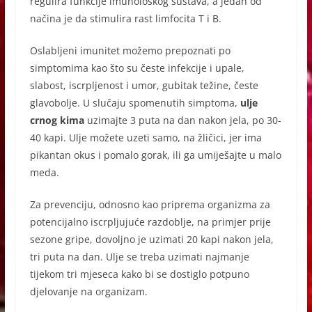
regulira funkcije imunološkog sustava, a jedan od
načina je da stimulira rast limfocita T i B.
Oslabljeni imunitet možemo prepoznati po
simptomima kao što su česte infekcije i upale,
slabost, iscrpljenost i umor, gubitak težine, česte
glavobolje. U slučaju spomenutih simptoma,
ulje
crnog kima
uzimajte 3 puta na dan nakon jela, po 30-
40 kapi. Ulje možete uzeti samo, na žličici, jer ima
pikantan okus i pomalo gorak, ili ga umiješajte u malo
meda.
Za prevenciju, odnosno kao priprema organizma za
potencijalno iscrpljujuće razdoblje, na primjer prije
sezone gripe, dovoljno je uzimati 20 kapi nakon jela,
tri puta na dan. Ulje se treba uzimati najmanje
tijekom tri mjeseca kako bi se dostiglo potpuno
djelovanje na organizam.