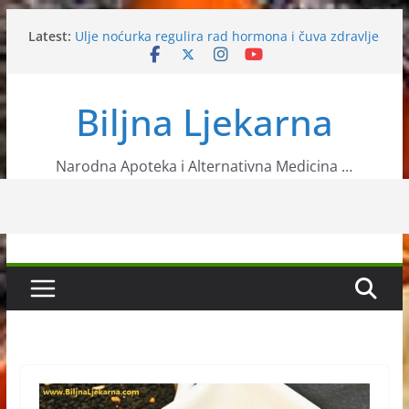
Skip
Latest:
Ulje noćurka regulira rad hormona i čuva zdravlje
to
srca
content
Milogled
Slatki i gorki badem
Biljna Ljekarna
Ovi sastojci će vas zaštititi od raznih bolesti
Mogu li sam uzgojiti aroniju?
Narodna Apoteka i Alternativna Medicina …