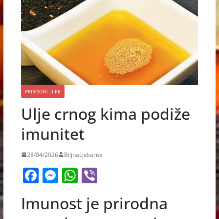
PRIRODNI LIJEK
Ulje crnog kima podiže
imunitet
28/04/2026
BiljnaLjekarna
F
M
W
Vi
a
e
h
b
Imunost je prirodna
c
ss
at
er