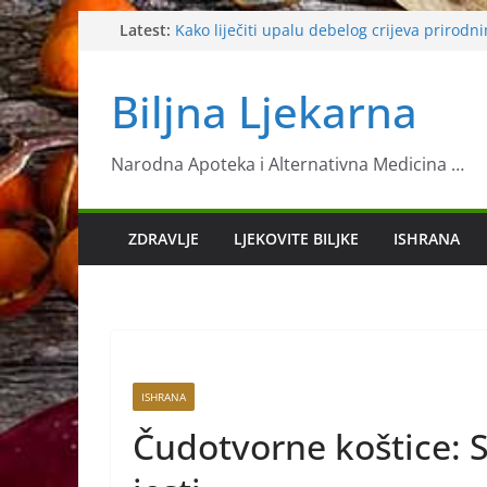
Skip
Latest:
Kako liječiti upalu debelog crijeva prirodn
Neven
to
Mušmula
content
Biljna Ljekarna
Napravite sebi čaj od koprive koji će vam 
malaksalosti
Špinat je hrana koja nam daje snagu
Narodna Apoteka i Alternativna Medicina …
ZDRAVLJE
LJEKOVITE BILJKE
ISHRANA
ISHRANA
Čudotvorne koštice: S