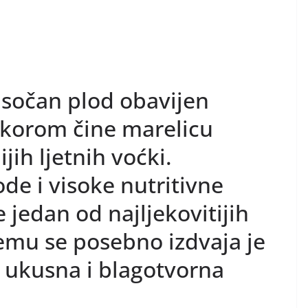
e sočan plod obavijen
 korom čine marelicu
ih ljetnih voćki.
de i visoke nutritivne
e jedan od najljekovitijih
emu se posebno izdvaja je
 ukusna i blagotvorna