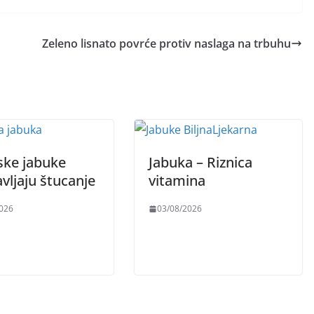
Zeleno lisnato povrće protiv naslaga na trbuhu
ske jabuke
Jabuka – Riznica
vljaju štucanje
vitamina
026
03/08/2026