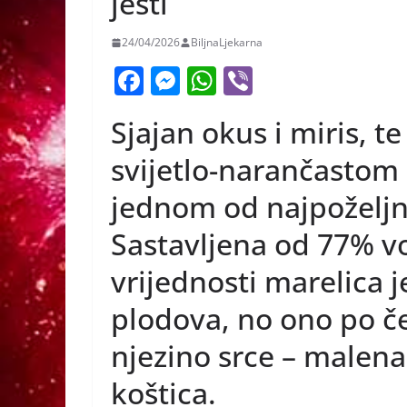
jesti
24/04/2026
BiljnaLjekarna
F
M
W
Vi
a
e
h
b
Sjajan okus i miris, t
c
ss
at
er
e
e
s
svijetlo-narančastom
b
n
A
jednom od najpoželjnij
o
g
p
Sastavljena od 77% vo
o
er
p
vrijednosti marelica j
k
plodova, no ono po č
njezino srce – malena
koštica.