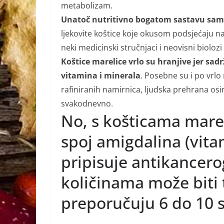
metabolizam.
Unatoč nutritivno bogatom sastavu samog
ljekovite koštice koje okusom podsjećaju na
neki medicinski stručnjaci i neovisni bioloz
Koštice marelice vrlo su hranjive jer sad
vitamina i minerala
. Posebne su i po vrlo
rafiniranih namirnica, ljudska prehrana os
svakodnevno.
No, s košticama marel
spoj amigdalina (vita
pripisuje antikancer
količinama može biti 
preporučuju 6 do 10 