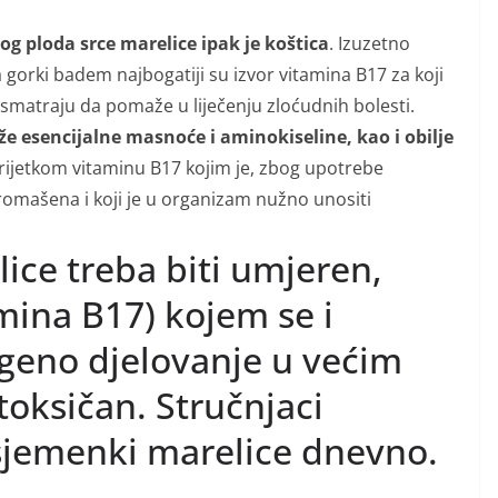
 ploda srce marelice ipak je koštica
. Izuzetno
 gorki badem najbogatiji su izvor vitamina B17 za koji
i smatraju da pomaže u liječenju zloćudnih bolesti.
rže esencijalne masnoće i aminokiseline, kao i obilje
 rijetkom vitaminu B17 kojim je, zbog upotrebe
iromašena i koji je u organizam nužno unositi
ice treba biti umjeren,
mina B17) kojem se i
ogeno djelovanje u većim
toksičan. Stručnjaci
sjemenki marelice dnevno.