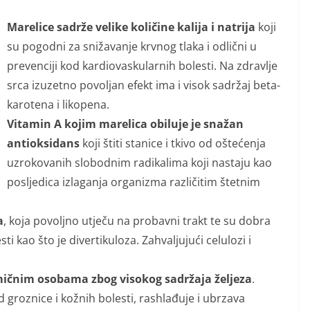
Marelice sadrže velike količine kalija i natrija
koji
su pogodni za snižavanje krvnog tlaka i odlični u
prevenciji kod kardiovaskularnih bolesti. Na zdravlje
srca izuzetno povoljan efekt ima i visok sadržaj beta-
karotena i likopena.
Vitamin A kojim marelica obiluje je snažan
antioksidans
koji štiti stanice i tkivo od oštećenja
uzrokovanih slobodnim radikalima koji nastaju kao
posljedica izlaganja organizma različitim štetnim
a
, koja povoljno utječu na probavni trakt te su dobra
sti kao što je divertikuloza. Zahvaljujući celulozi i
ičnim osobama zbog visokog sadržaja željeza
.
od groznice i kožnih bolesti, rashlađuje i ubrzava