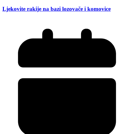
Ljekovite rakije na bazi lozovače i komovice