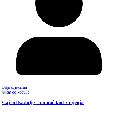
BiljnaLjekarna
Čaj od kadulje – pomoć kod znojenja