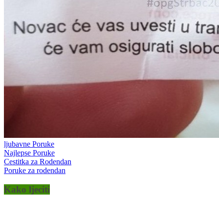
ljubavne Poruke
Najlepse Poruke
Cestitka za Rodendan
Poruke za rodendan
Kako ljeciti