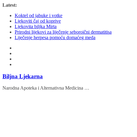
Skip
Latest:
to
Koktel od jabuke i votke
content
Ljekoviti čaj od koprive
Ljekovita biljka Mirta
Prirodni lijekovi za liječenje seboroični dermatitisa
Liječenje herpesa pomoću domaćeg meda
Biljna Ljekarna
Narodna Apoteka i Alternativna Medicina …