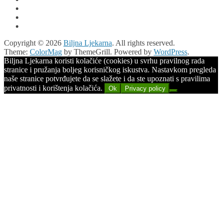
Copyright © 2026
Biljna Ljekarna
. All rights reserved.
Theme:
ColorMag
by ThemeGrill. Powered by
WordPress
.
Biljna Ljekarna koristi kolačiće (cookies) u svrhu pravilnog rada
stranice i pružanja boljeg korisničkog iskustva. Nastavkom pregleda
naše stranice potvrđujete da se slažete i da ste upoznati s pravilima
privatnosti i korištenja kolačića.
Ok
Privacy policy