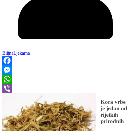
BiljnaLjekarna
Facebook
Messenger
WhatsApp
Viber
Kora vrbe
je jedan od
rijetkih
prirodnih