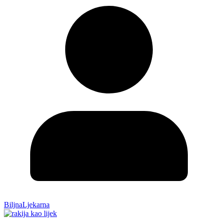
BiljnaLjekarna