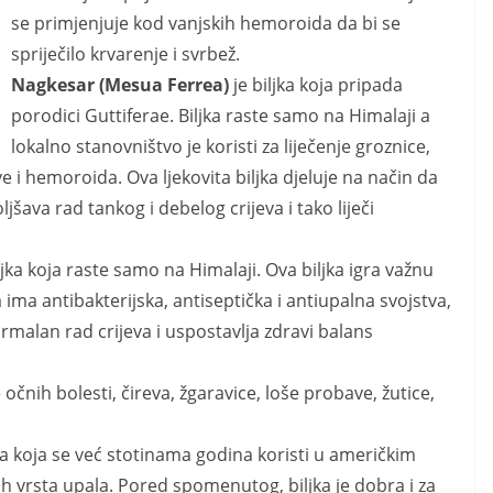
se primjenjuje kod vanjskih hemoroida da bi se
spriječilo krvarenje i svrbež.
Nagkesar (Mesua Ferrea)
je biljka koja pripada
porodici Guttiferae. Biljka raste samo na Himalaji a
lokalno stanovništvo je koristi za liječenje groznice,
e i hemoroida. Ova ljekovita biljka djeluje na način da
jšava rad tankog i debelog crijeva i tako liječi
ljka koja raste samo na Himalaji. Ova biljka igra važnu
a ima antibakterijska, antiseptička i antiupalna svojstva,
ormalan rad crijeva i uspostavlja zdravi balans
e očnih bolesti, čireva, žgaravice, loše probave, žutice,
jka koja se već stotinama godina koristi u američkim
tih vrsta upala. Pored spomenutog, biljka je dobra i za