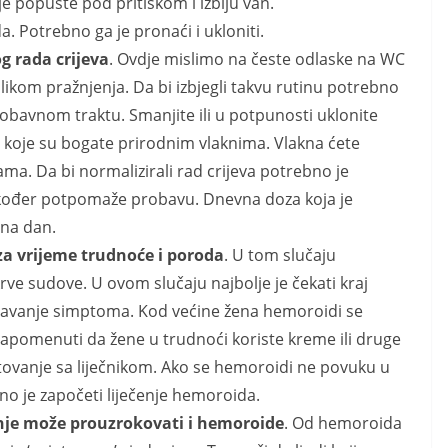
e popuste pod pritiskom i izbiju van.
. Potrebno ga je pronaći i ukloniti.
g rada crijeva
. Ovdje mislimo na česte odlaske na WC
ilikom pražnjenja. Da bi izbjegli takvu rutinu potrebno
obavnom traktu. Smanjite ili u potpunosti uklonite
 koje su bogate prirodnim vlaknima. Vlakna ćete
ama. Da bi normalizirali rad crijeva potrebno je
akođer potpomaže probavu. Dnevna doza koja je
 na dan.
za vrijeme trudnoće i poroda
. U tom slučaju
krve sudove. U ovom slučaju najbolje je čekati kraj
ažavanje simptoma. Kod većine žena hemoroidi se
pomenuti da žene u trudnoći koriste kreme ili druge
ovanje sa liječnikom. Ako se hemoroidi ne povuku u
 je započeti liječenje hemoroida.
je može prouzrokovati i hemoroide
. Od hemoroida