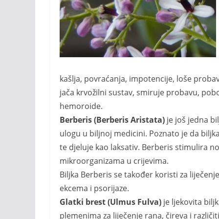
kašlja, povraćanja, impotencije, loše probav
jača krvožilni sustav, smiruje probavu, pobol
hemoroide.
Berberis (Berberis Aristata)
je još jedna bi
ulogu u biljnoj medicini. Poznato je da biljk
te djeluje kao laksativ. Berberis stimulira n
mikroorganizama u crijevima.
Biljka Berberis se također koristi za liječenj
ekcema i psorijaze.
Glatki brest (Ulmus Fulva)
je ljekovita bil
plemenima za liječenje rana, čireva i različi