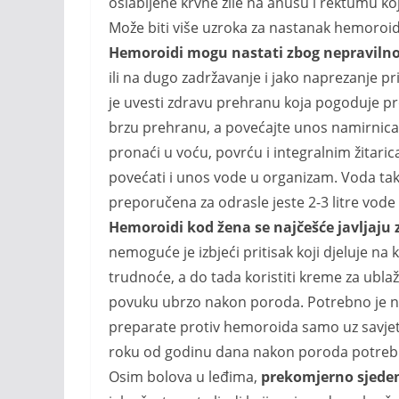
oslabljene krvne žile na anusu i rektumu koj
Može biti više uzroka za nastanak hemoroida
Hemoroidi mogu nastati zbog nepravilno
ili na dugo zadržavanje i jako naprezanje pr
je uvesti zdravu prehranu koja pogoduje pr
brzu prehranu, a povećajte unos namirnica
pronaći u voću, povrću i integralnim žitaric
povećati i unos vode u organizam. Voda t
preporučena za odrasle jeste 2-3 litre vode
Hemoroidi kod žena se najčešće javljaju 
nemoguće je izbjeći pritisak koji djeluje na 
trudnoće, a do tada koristiti kreme za ubl
povuku ubrzo nakon poroda. Potrebno je na
preparate protiv hemoroida samo uz savjet
roku od godinu dana nakon poroda potrebno
Osim bolova u leđima,
prekomjerno sjeden