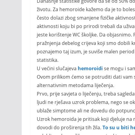
Današnje statistike govore da se od 50% d
životu. Za hemoroide kažemo da je to bole
često dolazi zbog smanjene fizičke aktivnos
aktivnosti koju bi po prirodi trebali da uži
jeste korištenje WC školjke. Da objasnimo. 
pražnjenja debelog crijeva koji smo dobili k
poznajemo taj izum, je suviše malen perio
statistika.
U većini slučajeva
hemoroidi
se mogu i sami
Ovom prilikom ćemo se potruditi dati vam 
alternativnim metodama liječenja.
Prvo, prije savjeta o liječenju, treba sagle
ljudi ne rješava uzrok problema, nego se 
ublaže simptome ali ne dovedu do potpunog
Uzrok hemoroida je pritisak koji djeluje na 
dovodi do proširenja tih žila.
To su u biti 