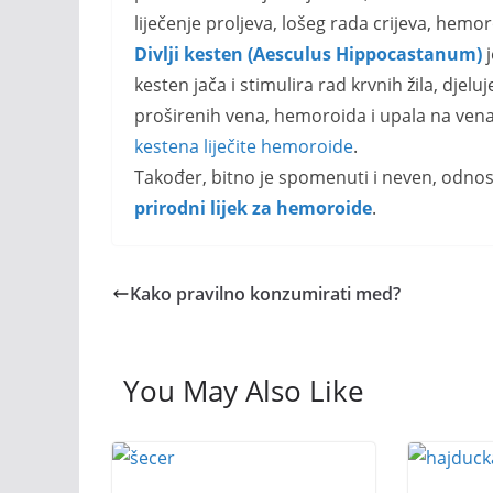
liječenje proljeva, lošeg rada crijeva, hemor
Divlji kesten (Aesculus Hippocastanum)
j
kesten jača i stimulira rad krvnih žila, djelu
proširenih vena, hemoroida i upala na ve
kestena liječite hemoroide
.
Također, bitno je spomenuti i neven, odn
prirodni lijek za hemoroide
.
Kako pravilno konzumirati med?
You May Also Like