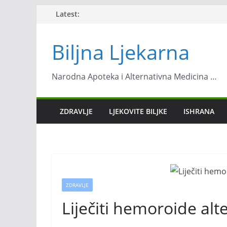
Skip
Latest:
to
content
Biljna Ljekarna
Narodna Apoteka i Alternativna Medicina …
ZDRAVLJE
LJEKOVITE BILJKE
ISHRANA
ZDRAVLJE
Liječiti hemoroide al