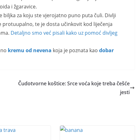
oida i žgaravice.
e biljka za koju ste vjerojatno puno puta čuli. Divlji
je protuupalno, te je dosta učinkovit kod liječenja
nama.
Detaljno smo već pisali kako uz pomoć divljeg
osno
kremu od nevena
koja je poznata kao
dobar
Čudotvorne koštice: Srce voća koje treba češće
jesti