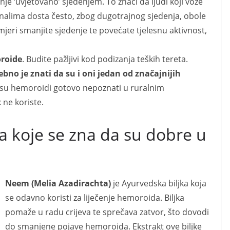
nje ‘uvjetovano’ sjedenjem. To znači da ljudi koji voze
čunalima dosta često, zbog dugotrajnog sjedenja, obole
jeri smanjite sjedenje te povećate tjelesnu aktivnost,
oroide
. Budite pažljivi kod podizanja teških tereta.
bno je znati da su i oni jedan od značajnijih
da su hemoroidi gotovo nepoznati u ruralnim
 ne koriste.
za koje se zna da su dobre u
Neem (Melia Azadirachta)
je Ayurvedska biljka koja
se odavno koristi za liječenje hemoroida. Biljka
pomaže u radu crijeva te sprečava zatvor, što dovodi
do smanjene pojave hemoroida. Ekstrakt ove biljke