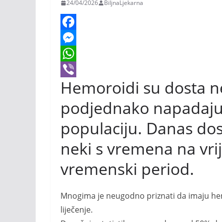
24/04/2026
BiljnaLjekarna
F
a
M
c
e
W
Hemoroidi su dosta n
e
s
h
V
b
s
a
i
podjednako napadaju 
o
e
t
b
populaciju. Danas dos
o
n
s
e
neki s vremena na vrij
k
g
A
r
vremenski period.
e
p
r
p
Mnogima je neugodno priznati da imaju he
liječenje.