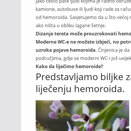
jako često pate ljudi kojima je radno okruže
kamione, autobuse ili ljudi koji rade za ra
od hemoroida. Savjetujemo da u što većoj m
ako ništa u obliku lagane šetnje.
Dizanje tereta može prouzrokovati hem
Moderne WC-e ne možete izbjeći, no potre
uzroka pojave hemoroida
. Činjenica je 
područjima, gdje se moderni WC-i još uvijek
Kako da liječimo hemoroide?
Predstavljamo biljke 
liječenju hemoroida.