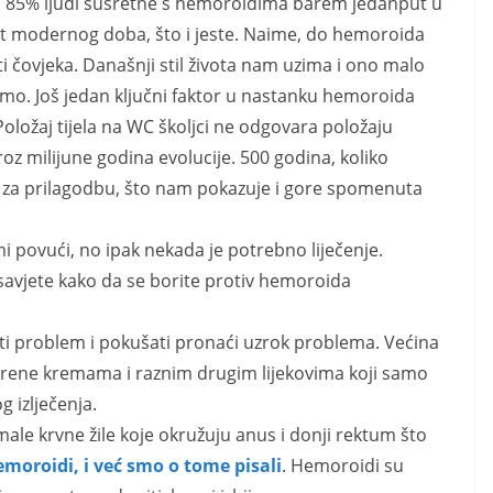
o 85% ljudi susretne s hemoroidima barem jedanput u
st modernog doba, što i jeste. Naime, do hemoroida
ti čovjeka. Današnji stil života nam uzima i ono malo
vamo. Još jedan ključni faktor u nastanku hemoroida
Položaj tijela na WC školjci ne odgovara položaju
roz milijune godina evolucije. 500 godina, koliko
d za prilagodbu, što nam pokazuje i gore spomenuta
 povući, no ipak nekada je potrebno liječenje.
savjete kako da se borite protiv hemoroida
dati problem i pokušati pronaći uzrok problema. Većina
okrene kremama i raznim drugim lijekovima koji samo
 izlječenja.
male krvne žile koje okružuju anus i donji rektum što
hemoroidi, i već smo o tome pisali
. Hemoroidi su