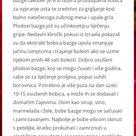
bazge također je vrlo dobra protuupalna vodica
za ispiranje usta te sredstvo za grgljanje kod
bolno natečenoga zubnog mesa i upale grla.
Plodovi bazge još su učinkovitiji u liječenju
gripe. Nedavni klinički pokusi iz Izraela pokazali
su da ekstrakt bobica bazge upola smanjuje
jačinu simptoma i trajanje bolesti ako se uzme
tijekom prvih 48 sati bolesti. Dobro osušeni
plodovi bazge, koji se mogu čuvati i više godina,
rabe se za liječenje proljeva, poput suhih
borovnica. Potrebno je više puta na dan uzeti
10-15 osušenih bobica, a može ih se dodavali i
domaćim čajevima. Osim kao sirup, vino,
marmelada i žele, bobe bazge mogu se sačuvati
i zamrzavanjem. Najbolje je bobe vilicom skinuti
s peteljke, kratko prokuhati i zamrznuti u