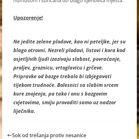
humusom i sunčana do blago sjenovita mjesta.
Upozorenje!
Ne jedite zelene plodove, kao ni peteljke, jer su
blago otrovni. Nezreli plodovi, listovi i kora kod
osjetljivih ljudi izazivaju slabost, povraćanje,
proljev, groznicu, vrtoglavicu i grčeve.
Pripravke od bazge trebalo bi izbjegavati
tijekom trudnoće. Bolesnici sa slabim srcem
kure znojenja, pa tako i onu s bazgovim
cvjetovima, smiju provoditi samo uz nadzor
liječnika.
Sok od trešanja protiv nesanice