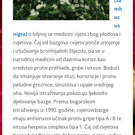
(Sa
mb
uc
us
nigra)
u biljnoj se medicini cijeni zbog plodova i
cvjetova. Čaj od bazgova cvijeta potiče znojenje
i izlučivanje bronhijalnih žlijezda, pa se u
narodnoj medicini od davnina koristi kao
sredstvo protiv prehlade, gripe i viroze. Budući
da smanjuje stvaranje sluzi, korisna je i protiv
peludne groznice, sinusitisa i upale srednjeg
uha. Novija istraživanja pokazuju ljekovito
djelovanje bazge. Prema bugarskom
istraživanju iz 1990. godine, cvjetovi bazge
imaju antivirusni učinak protiv gripe tipa A i B te
virusa herpesa simplexa tipa 1. Čaj od cvjetova