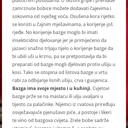
plastičnim posudama. U sezoni gripe i prehlade
zamrznute bobice možete dodavati čajevima i
sokovima od svježeg voća. Osušena kora rijetko
se koristi u čajnim mješavinama, a korijenje još
rjeđe. No korijenje bazge moglo bi imati
insekticidno djelovanje jer je primijećeno da
jazavci snažno trljaju tijelo o korijenje bazge da
bi ubili uši u krznu, pa se pretpostavlja da bi
preparati od bazge mogli djelovati protiv ušiju u
kosi. Tako se otopina od listova bazge u vrtu
rabi za odbijanje lisnih ušiju, crva i gusjenica.
Bazga ima svoje mjesto i u kuhinji
. Cvjetovi
bazge prže se na maslacu ili ulju uvaljani u
tijesto za palačinke. Nijemci iz cvatova priređuju
osvježavajuće pjenušavo piće, a postoje i likeri
te vino od bazgova cvijeta. Zrele bobe sadrže