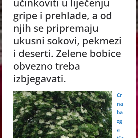
učinkoviti u liječenju
o
g
p
gripe i prehlade, a od
o
er
p
njih se pripremaju
k
ukusni sokovi, pekmezi
i deserti. Zelene bobice
obvezno treba
izbjegavati.
Cr
na
ba
zg
a