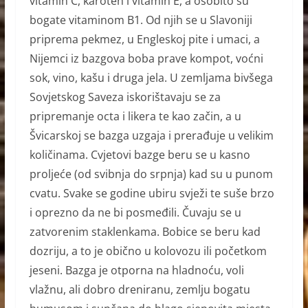
vitamin C, karoten i vitamin E, a osobito su
bogate vitaminom B1. Od njih se u Slavoniji
priprema pekmez, u Engleskoj pite i umaci, a
Nijemci iz bazgova boba prave kompot, voćni
sok, vino, kašu i druga jela. U zemljama bivšega
Sovjetskog Saveza iskorištavaju se za
pripremanje octa i likera te kao začin, a u
Švicarskoj se bazga uzgaja i prerađuje u velikim
količinama. Cvjetovi bazge beru se u kasno
proljeće (od svibnja do srpnja) kad su u punom
cvatu. Svake se godine ubiru svježi te suše brzo
i oprezno da ne bi posmeđili. Čuvaju se u
zatvorenim staklenkama. Bobice se beru kad
dozriju, a to je obično u kolovozu ili početkom
jeseni. Bazga je otporna na hladnoću, voli
vlažnu, ali dobro dreniranu, zemlju bogatu