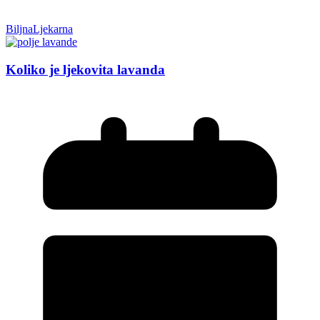
BiljnaLjekarna
Koliko je ljekovita lavanda