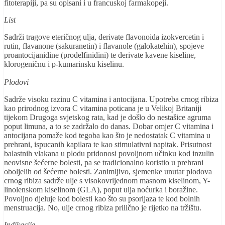
fitoterapiji, pa su opisani i u francuskoj farmakopeji.
List
Sadrži tragove eteričnog ulja, derivate flavonoida izokvercetin i
rutin, flavanone (sakuranetin) i flavanole (galokatehin), spojeve
proantocijanidine (prodelfinidini) te derivate kavene kiseline,
klorogeničnu i p-kumarinsku kiselinu.
Plodovi
Sadrže visoku razinu C vitamina i antocijana. Upotreba crnog ribiza
kao prirodnog izvora C vitamina poticana je u Velikoj Britaniji
tijekom Drugoga svjetskog rata, kad je došlo do nestašice agruma
poput limuna, a to se zadržalo do danas. Dobar omjer C vitamina i
antocijana pomaže kod tegoba kao što je nedostatak C vitamina u
prehrani, ispucanih kapilara te kao stimulativni napitak. Prisutnost
balastnih vlakana u plodu pridonosi povoljnom učinku kod inzulin
neovisne šećerne bolesti, pa se tradicionalno koristio u prehrani
oboljelih od šećerne bolesti. Zanimljivo, sjemenke unutar plodova
crnog ribiza sadrže ulje s visokovrijednom masnom kiselinom, Y-
linolenskom kiselinom (GLA), poput ulja noćurka i boražine.
Povoljno djeluje kod bolesti kao što su psorijaza te kod bolnih
menstruacija. No, ulje crnog ribiza prilično je rijetko na tržištu.
Indikacije