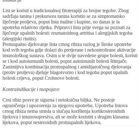
List se koristi u tradicionalnoj fitoterapiji za brojne tegobe. Zbog
sadržaja tanina i prekursora tanina koristio se za simptomatsko
liječenje proljeva, poput lista maline i kupine, no danas je ta
upotreba relativno rijetka. Pripravci lista prije svega su poznati za
liječenje upalnih bolesti: reumatoidnog artritisa i alergijskih tegoba
(alergijski rinitis).
Protuupalno djelovanje lista crnog ribiza razlog je široke upotrebe
kod svih tegoba gdje dolazi do pretjerane i nekontrolirane aktivacije
imunološkog sustava. Osim u te dvije navedene grupe bolesti, koristi
se i kod autoiumunih bolesti, poput autoimunih bolesti štitnjače.
Zanimljiva kombinacija protuupalnog i antidijaroičnog djelovanja
(protiv proljeva) djeluje blagotvorno i kod tegoba poput upalnih
bolesti crijeva, poput Crohnove bolesti.
Kontraindikacije i nuspojave
Crni ribiz posve je sigurna i netoksična biljka. Ne postoje
ograničenja i upozorenja za njegovu upotrebu. Upotreba listova
crnog ribiza nema smisla u slučaju korištenja kortikosteroidnih
lijekova i imunosupresiva, ali se može koristiti s drugim klasama
lijekova, poput nesteroidnih protuupalnih lijekova.