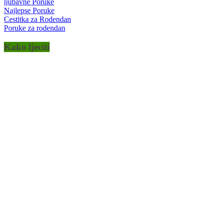
ljubavne Poruke
Najlepse Poruke
Cestitka za Rodendan
Poruke za rodendan
Kako ljeciti