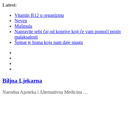
Skip
Latest:
to
Vitamin B12 u organizmu
content
Neven
Mušmula
Napravite sebi čaj od koprive koji će vam pomoći protiv
malaksalosti
Špinat je hrana koja nam daje snagu
Biljna Ljekarna
Narodna Apoteka i Alternativna Medicina …