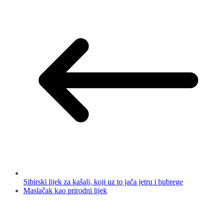
Sibirski lijek za kašalj, koji uz to jača jetru i bubrege
Maslačak kao prirodni lijek