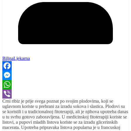
BiljnaLjekarna
Facebook
Messenger
WhatsApp
Crni ribiz je prije svega poznat po svojim plodovima, koji se
Viber
uglavnom koriste u prehrani za izradu sokova i slastica. Plodovi su
se koristili i u tradicionalnoj fitoterapiji, ali je njihova upotreba danas
u tu svrhu gotovo zaboravljena. U medicinskoj fitoterapiji koriste se
listovi, a pupovi mladih listova koriste se za izradu glicerinskih
macerata. Upotreba pripravaka listova popularna je u francuskoj