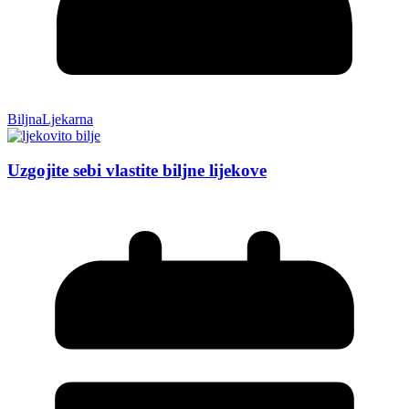
BiljnaLjekarna
Uzgojite sebi vlastite biljne lijekove