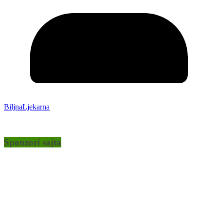
BiljnaLjekarna
Sponzori sajta