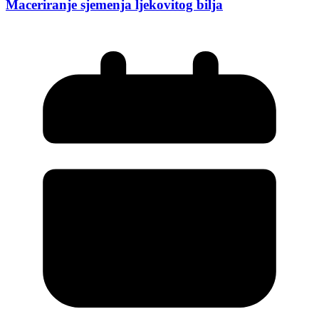
Maceriranje sjemenja ljekovitog bilja