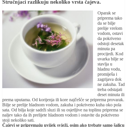
Stručnjaci razlikuju nekoliko vrsta čajeva.
Oparak se
priprema tako
da se bilje
prelije vrelom
vodom, ostavi
da pokriveno
odstoji desetak
minuta pa
procijedi. Kod
uvarka bilje se
stavlja u
hladnu vodu,
promiješa i
zagrijava dok
ne zakuha. Tad
treba odstajati
deset minuta ili
prema uputama. Od korijenja ili kore najčešće se priprema provarak.
Bilje se prelije hladnom vodom, zakuha i pokriveno kuha oko pola
sata. Od bilja koje sadrži sluzi ili su osjetljive na toplinu priprema se
naljev tako da ih prelijete hladnom vodom i ostavite da pokriveno
stoji nekoliko sati.
Čajevi se pripremaju uvijek svježi, osim ako trebate samo šalicu