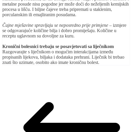
metalne posude nisu pogodne jer može doći do neželjenih kemijskih
procesa u lišću. I biljne čajeve treba pripremati u staklenim,
porculanskim ili emajliranim posudama.
Čajne mješavine spravljaju se neposredno prije primjene
– izmjere
se odgovarajuće količine bilja i dobro promiješaju. Količine u
receptu uglavnom su dovoljne za kuru.
Kronični bolesnici trebaju se posavjetovati sa liječnikom
Razgovarajte s liječnikom o mogućim interakcijama između
propisanih lijekova, biljaka i dodataka prehrani. Liječnik bi trebao
znati što uzimate, osobito ako imate kroničnu bolest.