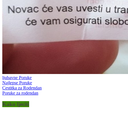
ljubavne Poruke
Najlepse Poruke
Cestitka za Rodendan
Poruke za rodendan
Kako ljeciti