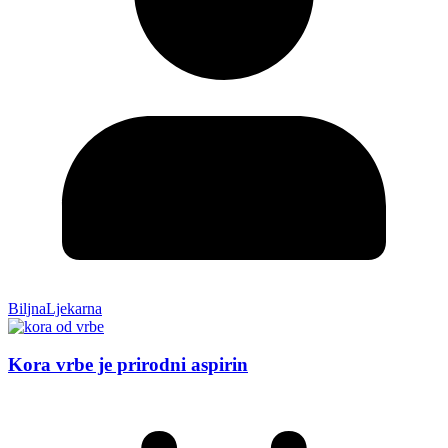
BiljnaLjekarna
Kora vrbe je prirodni aspirin