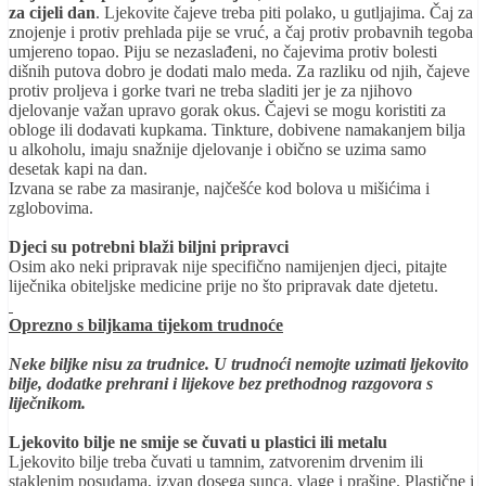
za cijeli dan
. Ljekovite čajeve treba piti polako, u gutljajima. Čaj za
znojenje i protiv prehlada pije se vruć, a čaj protiv probavnih tegoba
umjereno topao. Piju se nezaslađeni, no čajevima protiv bolesti
dišnih putova dobro je dodati malo meda. Za razliku od njih, čajeve
protiv proljeva i gorke tvari ne treba sladiti jer je za njihovo
djelovanje važan upravo gorak okus. Čajevi se mogu koristiti za
obloge ili dodavati kupkama. Tinkture, dobivene namakanjem bilja
u alkoholu, imaju snažnije djelovanje i obično se uzima samo
desetak kapi na dan.
Izvana se rabe za masiranje, najčešće kod bolova u mišićima i
zglobovima.
Djeci su potrebni blaži biljni pripravci
Osim ako neki pripravak nije specifično namijenjen djeci, pitajte
liječnika obiteljske medicine prije no što pripravak date djetetu.
Oprezno s biljkama tijekom trudnoće
Neke biljke nisu za trudnice. U trudnoći nemojte uzimati ljekovito
bilje, dodatke prehrani i lijekove bez prethodnog razgovora s
liječnikom.
Ljekovito bilje ne smije se čuvati u plastici ili metalu
Ljekovito bilje treba čuvati u tamnim, zatvorenim drvenim ili
staklenim posudama, izvan dosega sunca, vlage i prašine. Plastične i