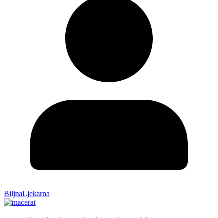
BiljnaLjekarna