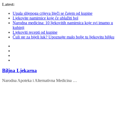
Skip
Latest:
to
Upala slijepoga crijeva liječi se čajem od kupine
content
Ljekovite namirnice koje će ublažiti bol
Narodna medicina: 10 ljekovitih namirnica koje svi imamo u
kuhinji
Ljekoviti recepti od kupine
Čuli ste za bijeli luk? Upoznajte malo bolje tu ljekovitu biljku
Biljna Ljekarna
Narodna Apoteka i Alternativna Medicina …