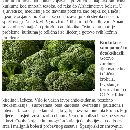
kurkumin. Ima antiupalna svojstva, a potvrđen je blagotvoran učinak
kurkume kod mnogih tegoba, od raka do Alzheimerove bolesti. U
ajurvedskoj medicini je od davnina poznata kao biljka koja jača i
njeguje organizam. Koristi se i u snižavanju kolesterola i šećera,
sprečava grušanje krvi, žgaravicu i štiti jetru od štetnih tvari. Smatra
se jednim od najjačih prirodnih antibiotika. Osim za unutarnje
probleme, kurkuma je odlična i za liječenje gotovo svih kožnih
problema.
Brokula će
vam pomoći u
detoksikaciji
Gotovo
čarobno
djelovanje ima
i obična
brokula.
Izvrstan je
izvor vitamina
C i A te folne
kiseline i željeza. Vrlo je važan izvor antioksidansa, posebno
fitokemikalija – sulforafana, beta-karotena, kvercetina, glutationa i
luteina. Također je jedan od najbogatijih izvora minerala kroma, koji
utječe na osjetljivost inzulina i pomaže u normalizaciji razine šećera
u krvi. Osobe koje jedu mnogo brokule rjeđe obolijevaju od bolesti
srca i malignih bolesti probavnog sustava. Španjolski znanstvenici