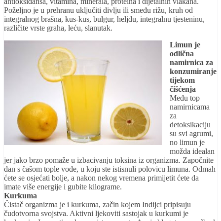
antioksidansa, vitamina, minerala, proteina i dijetalnih vlakana.
Poželjno je u prehranu uključiti divlju ili smeđu rižu, kruh od
integralnog brašna, kus-kus, bulgur, heljdu, integralnu tjesteninu,
različite vrste graha, leću, slanutak.
Limun je
odlična
namirnica za
konzumiranje
tijekom
čišćenja
Među top
namirnicama
za
detoksikaciju
su svi agrumi,
no limun je
možda idealan
jer jako brzo pomaže u izbacivanju toksina iz organizma. Započnite
dan s čašom tople vode, u koju ste istisnuli polovicu limuna. Odmah
ćete se osjećati bolje, a nakon nekog vremena primijetit ćete da
imate više energije i gubite kilograme.
Kurkuma
Čistač organizma je i kurkuma, začin kojem Indijci pripisuju
čudotvorna svojstva. Aktivni ljekoviti sastojak u kurkumi je