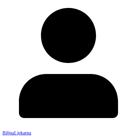
BiljnaLjekarna