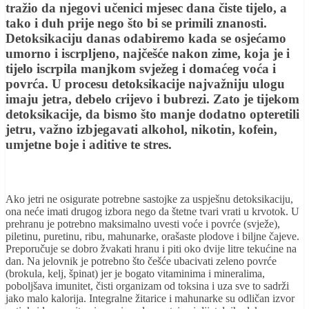
tražio da njegovi učenici mjesec dana čiste tijelo, a
tako i duh prije nego što bi se primili znanosti.
Detoksikaciju danas odabiremo kada se osjećamo
umorno i iscrpljeno, najčešće nakon zime, koja je i
tijelo iscrpila manjkom svježeg i domaćeg voća i
povrća. U procesu detoksikacije najvažniju ulogu
imaju jetra, debelo crijevo i bubrezi. Zato je tijekom
detoksikacije, da bismo što manje dodatno opteretili
jetru, važno izbjegavati alkohol, nikotin, kofein,
umjetne boje i aditive te stres.
Ako jetri ne osigurate potrebne sastojke za uspješnu detoksikaciju,
ona neće imati drugog izbora nego da štetne tvari vrati u krvotok. U
prehranu je potrebno maksimalno uvesti voće i povrće (svježe),
piletinu, puretinu, ribu, mahunarke, orašaste plodove i biljne čajeve.
Preporučuje se dobro žvakati hranu i piti oko dvije litre tekućine na
dan. Na jelovnik je potrebno što češće ubacivati zeleno povrće
(brokula, kelj, špinat) jer je bogato vitaminima i mineralima,
poboljšava imunitet, čisti organizam od toksina i uza sve to sadrži
jako malo kalorija. Integralne žitarice i mahunarke su odličan izvor