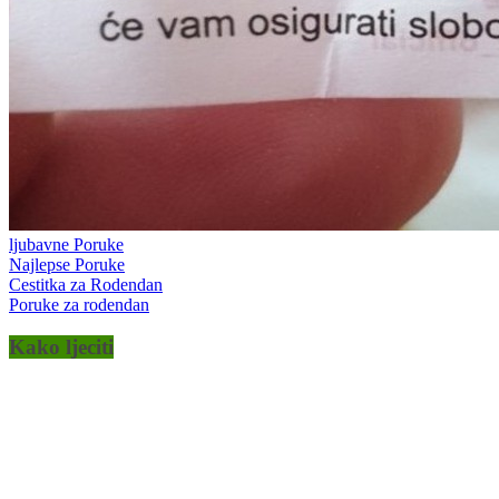
ljubavne Poruke
Najlepse Poruke
Cestitka za Rodendan
Poruke za rodendan
Kako ljeciti