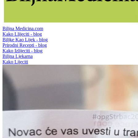
Biljna Medicina.com
Kako Llijeciti - blog
Biljke Kao Lijek - blog
Prirodni Recepti - blog
Kako Izlijeciti - blog
Biljna Ljekarna
Kako Lijeciti