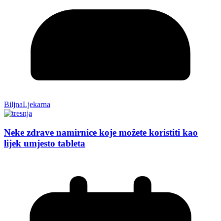
BiljnaLjekarna
Neke zdrave namirnice koje možete koristiti kao
lijek umjesto tableta