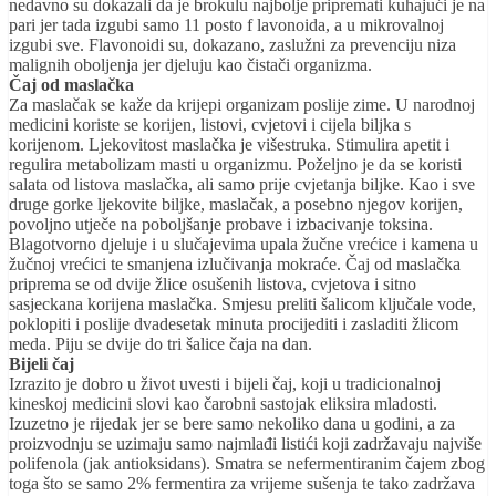
nedavno su dokazali da je brokulu najbolje pripremati kuhajući je na
pari jer tada izgubi samo 11 posto f lavonoida, a u mikrovalnoj
izgubi sve. Flavonoidi su, dokazano, zaslužni za prevenciju niza
malignih oboljenja jer djeluju kao čistači organizma.
Čaj od maslačka
Za maslačak se kaže da krijepi organizam poslije zime. U narodnoj
medicini koriste se korijen, listovi, cvjetovi i cijela biljka s
korijenom. Ljekovitost maslačka je višestruka. Stimulira apetit i
regulira metabolizam masti u organizmu. Poželjno je da se koristi
salata od listova maslačka, ali samo prije cvjetanja biljke. Kao i sve
druge gorke ljekovite biljke, maslačak, a posebno njegov korijen,
povoljno utječe na poboljšanje probave i izbacivanje toksina.
Blagotvorno djeluje i u slučajevima upala žučne vrećice i kamena u
žučnoj vrećici te smanjena izlučivanja mokraće. Čaj od maslačka
priprema se od dvije žlice osušenih listova, cvjetova i sitno
sasjeckana korijena maslačka. Smjesu preliti šalicom ključale vode,
poklopiti i poslije dvadesetak minuta procijediti i zasladiti žlicom
meda. Piju se dvije do tri šalice čaja na dan.
Bijeli čaj
Izrazito je dobro u život uvesti i bijeli čaj, koji u tradicionalnoj
kineskoj medicini slovi kao čarobni sastojak eliksira mladosti.
Izuzetno je rijedak jer se bere samo nekoliko dana u godini, a za
proizvodnju se uzimaju samo najmlađi listići koji zadržavaju najviše
polifenola (jak antioksidans). Smatra se nefermentiranim čajem zbog
toga što se samo 2% fermentira za vrijeme sušenja te tako zadržava