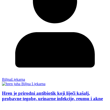
BiljnaLjekarna
Hren je prirodni antibiotik koji liječi kašalj,
probavne tegobe, urinarne infekcije, reumu i akne