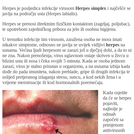
Herpes je posljedica infekcije virusom
Herpes simplex
i najčešće se
javlja na području usta (Herpes labialis).
Herpes se prenosi direktnim fizičkim kontaktom (zagrljaj, poljubac),
te upotrebom zajedničkog pribora za jelo ili osobnu higijenu.
U trenutku infekcije tim virusom, zaražena osoba ne mora imati
nikakve simptome, odnosno ne javlja se uvijek vidljivi
herpes
na
usnama. Većina ljudi herpesom se zarazi još u dječjoj dobi, a da to ni
ne zna. Nakon prenošenja, virus uglavnom ostaje skriven u živcu u
blizini usta ili nosa i čeka svojih 5 minuta. Kada se osoba jednom
zarazi, virus je stalno prisutan u organizmu, a na usnama izbija kada
dođe do pada imuniteta, nakon prehlade, gripe ili drugih infekcija te
uslijed pretjeranog izlaganja stresu, suncu, a kod nekih žena i u
vrijeme menstruacije ili kod hormonalnih poremećaja.
Kada osjetite
da će se herpes
pojaviti,
najbolje je
odmah
započeti sa
primjenom
antivirusnih