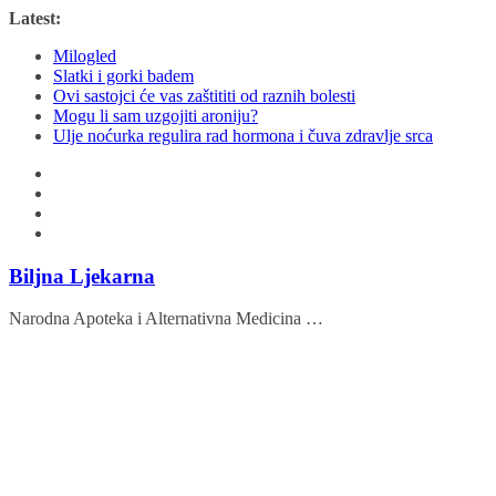
Skip
Latest:
to
Milogled
content
Slatki i gorki badem
Ovi sastojci će vas zaštititi od raznih bolesti
Mogu li sam uzgojiti aroniju?
Ulje noćurka regulira rad hormona i čuva zdravlje srca
Biljna Ljekarna
Narodna Apoteka i Alternativna Medicina …