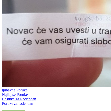
ljubavne Poruke
Najlepse Poruke
Cestitka za Rodendan
Poruke za rodendan