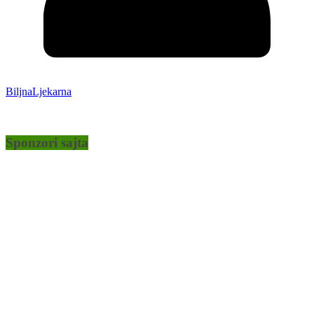
BiljnaLjekarna
Sponzori sajta