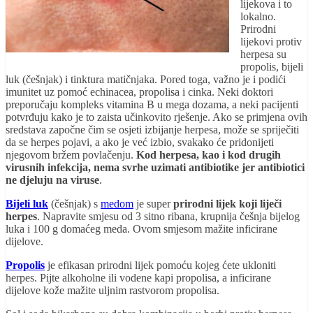
lijekova i to
lokalno.
Prirodni
lijekovi protiv
herpesa su
propolis, bijeli
luk (češnjak) i tinktura matičnjaka. Pored toga, važno je i podići
imunitet uz pomoć echinacea, propolisa i cinka. Neki doktori
preporučaju kompleks vitamina B u mega dozama, a neki pacijenti
potvrđuju kako je to zaista učinkovito rješenje. Ako se primjena ovih
sredstava započne čim se osjeti izbijanje herpesa, može se spriječiti
da se herpes pojavi, a ako je već izbio, svakako će pridonijeti
njegovom bržem povlačenju.
Kod herpesa, kao i kod drugih
virusnih infekcija, nema svrhe uzimati antibiotike jer antibiotici
ne djeluju na viruse
.
Bijeli luk
(češnjak) s
medom
je super
prirodni lijek koji liječi
herpes
. Napravite smjesu od 3 sitno ribana, krupnija češnja bijelog
luka i 100 g domaćeg meda. Ovom smjesom mažite inficirane
dijelove.
Propolis
je efikasan prirodni lijek pomoću kojeg ćete ukloniti
herpes. Pijte alkoholne ili vodene kapi propolisa, a inficirane
dijelove kože mažite uljnim rastvorom propolisa.