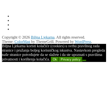
Copyright © 2026
Biljna Ljekarna
. All rights reserved.
Theme:
ColorMag
by ThemeGrill. Powered by
WordPress
.
Biljna Ljekarna koristi kolačiće (cookies) u svrhu pravilnog rada
stranice i pružanja boljeg korisničkog iskustva. Nastavkom pregleda
naše stranice potvrđujete da se slažete i da ste upoznati s pravilima
privatnosti i korištenja kolačića.
Ok
Privacy policy