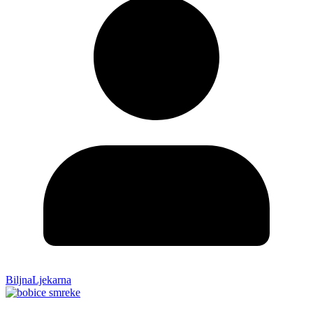
BiljnaLjekarna