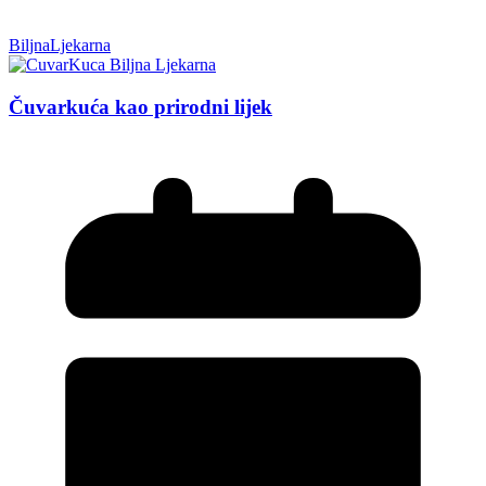
BiljnaLjekarna
Čuvarkuća kao prirodni lijek