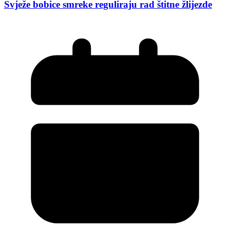
Svježe bobice smreke reguliraju rad štitne žlijezde