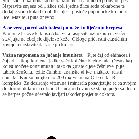
Sol i soda bikarbona su dobra kombinacija u borbi protiv herpesa.
Napravite smjesu od 1 žlice soli i jedne žlice soda bikarbone te
dodajte vodu kako bi dobili smjesu gustoće poput neke kreme za
lice. Mažite 3 puta dnevno.
Aloe vera, pored svih bolesti pomaže i u liječenju herpesa
.
Krupnije listove kaktusa Aloa vera rasijecite uzdužno i navečer
stavljajte na oboljele dijelove kože. Obloge pričvrstiti elastičnim
zavojem i ostavite da stoje preko noći.
Važna napomena za jačanje imuniteta
– Pijte čaj od ehinacea i
čaj od slatkog korijena, jedite veće količine bijelog luka (češnjaka)
kojeg možete konzumirati i tako da gutate cijele češnjeve, pijte
tablete ženšena, jedite đumbir, japanske gljive: maitake, reishi,
shiitake. Konzumirajte i po 200 mg vitamina C te cink i B
kompleks. Za doziranje vitamina i minerala posavjetujte se sa svojim
doktorom ili farmaceutom. U slučaju da vam se stanje pogorša ili da
se herpes počne učestalo javljati također posjetite doktora.