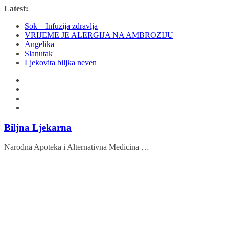
Skip
Latest:
to
Sok – Infuzija zdravlja
content
VRIJEME JE ALERGIJA NA AMBROZIJU
Angelika
Slanutak
Ljekovita biljka neven
Biljna Ljekarna
Narodna Apoteka i Alternativna Medicina …