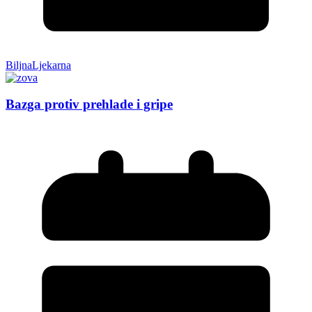
BiljnaLjekarna
Bazga protiv prehlade i gripe