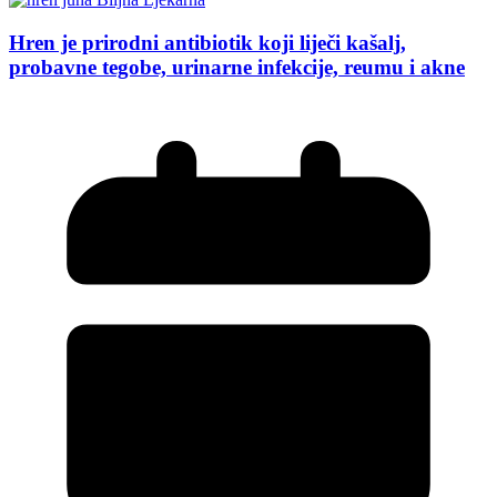
Hren je prirodni antibiotik koji liječi kašalj,
probavne tegobe, urinarne infekcije, reumu i akne