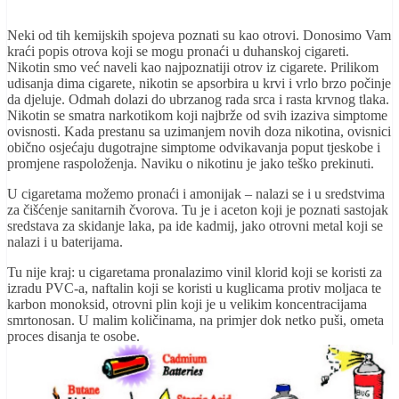
Neki od tih kemijskih spojeva poznati su kao otrovi. Donosimo Vam
kraći popis otrova koji se mogu pronaći u duhanskoj cigareti.
Nikotin smo već naveli kao najpoznatiji otrov iz cigarete. Prilikom
udisanja dima cigarete, nikotin se apsorbira u krvi i vrlo brzo počinje
da djeluje. Odmah dolazi do ubrzanog rada srca i rasta krvnog tlaka.
Nikotin se smatra narkotikom koji najbrže od svih izaziva simptome
ovisnosti. Kada prestanu sa uzimanjem novih doza nikotina, ovisnici
obično osjećaju dugotrajne simptome odvikavanja poput tjeskobe i
promjene raspoloženja. Naviku o nikotinu je jako teško prekinuti.
U cigaretama možemo pronaći i amonijak – nalazi se i u sredstvima
za čišćenje sanitarnih čvorova. Tu je i aceton koji je poznati sastojak
sredstava za skidanje laka, pa ide kadmij, jako otrovni metal koji se
nalazi i u baterijama.
Tu nije kraj: u cigaretama pronalazimo vinil klorid koji se koristi za
izradu PVC-a, naftalin koji se koristi u kuglicama protiv moljaca te
karbon monoksid, otrovni plin koji je u velikim koncentracijama
smrtonosan. U malim količinama, na primjer dok netko puši, ometa
proces disanja te osobe.