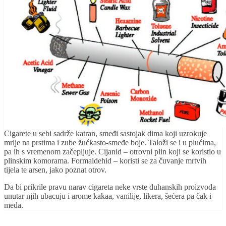
Cigarete u sebi sadrže katran, smeđi sastojak dima koji uzrokuje
mrlje na prstima i zube žućkasto-smeđe boje. Taloži se i u plućima,
pa ih s vremenom začepljuje. Cijanid – otrovni plin koji se koristio u
plinskim komorama. Formaldehid – koristi se za čuvanje mrtvih
tijela te arsen, jako poznat otrov.
Da bi prikrile pravu narav cigareta neke vrste duhanskih proizvoda
unutar njih ubacuju i arome kakaa, vanilije, likera, šećera pa čak i
meda.