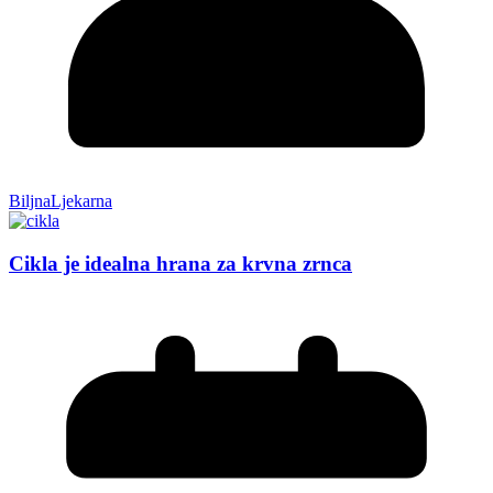
BiljnaLjekarna
Cikla je idealna hrana za krvna zrnca