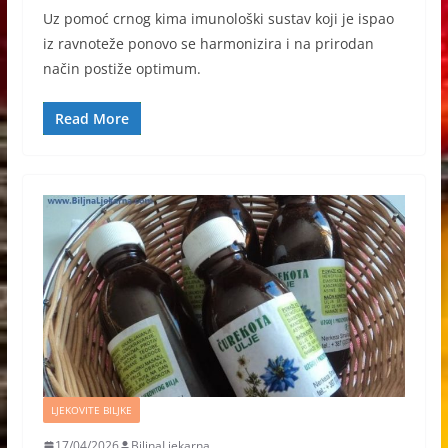
Uz pomoć crnog kima imunološki sustav koji je ispao
iz ravnoteže ponovo se harmonizira i na prirodan
način postiže optimum.
Read More
LJEKOVITE BILJKE
17/04/2026
BiljnaLjekarna