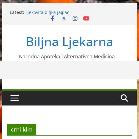
Skip
Latest:
Ljekovita biljka jaglac
to
Datule kao zdravo voće
content
Banana će riješiti problem vaše probave,
osloboditi vas stresa…
Biljna Ljekarna
Najzdravije namirnice za veliko čišćenje
organizma
Kesten pitomi
Narodna Apoteka i Alternativna Medicina …
crni kim