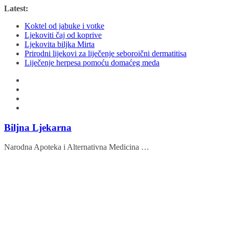
Skip
Latest:
to
Koktel od jabuke i votke
content
Ljekoviti čaj od koprive
Ljekovita biljka Mirta
Prirodni lijekovi za liječenje seboroični dermatitisa
Liječenje herpesa pomoću domaćeg meda
Biljna Ljekarna
Narodna Apoteka i Alternativna Medicina …