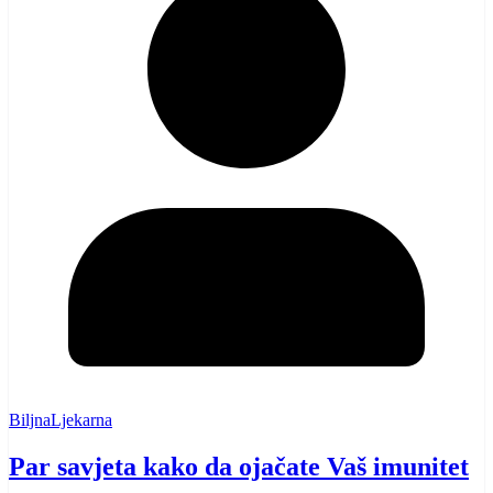
BiljnaLjekarna
Par savjeta kako da ojačate Vaš imunitet