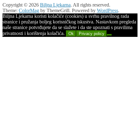
Copyright © 2026
Biljna Ljekarna
. All rights reserved.
Theme:
ColorMag
by ThemeGrill. Powered by
WordPress
.
Biljna Ljekarna koristi kolačiće (cookies) u svrhu pravilnog rada
stranice i pružanja boljeg korisničkog iskustva. Nastavkom pregleda
naše stranice potvrđujete da se slažete i da ste upoznati s pravilima
privatnosti i korištenja kolačića.
Ok
Privacy policy