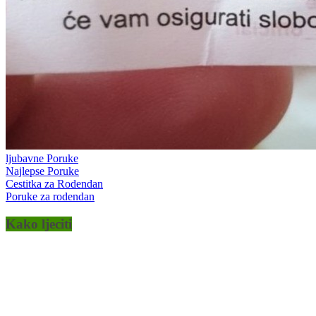
ljubavne Poruke
Najlepse Poruke
Cestitka za Rodendan
Poruke za rodendan
Kako ljeciti