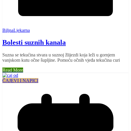
BiljnaLjekarna
Bolesti suznih kanala
Suzna se tekućina stvara u suznoj žlijezdi koja leži u gornjem
vanjskom kutu očne šupljine. Pomoću očnih vjeđa tekućina curi
Read More
ČAJEVI I NAPICI