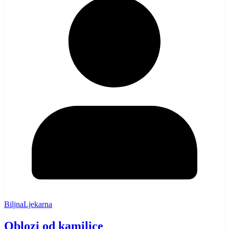
BiljnaLjekarna
Oblozi od kamilice