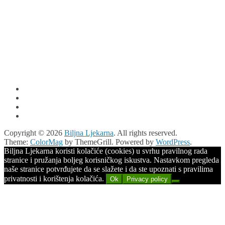
Copyright © 2026
Biljna Ljekarna
. All rights reserved.
Theme:
ColorMag
by ThemeGrill. Powered by
WordPress
.
Biljna Ljekarna koristi kolačiće (cookies) u svrhu pravilnog rada
stranice i pružanja boljeg korisničkog iskustva. Nastavkom pregleda
naše stranice potvrđujete da se slažete i da ste upoznati s pravilima
privatnosti i korištenja kolačića.
Ok
Privacy policy