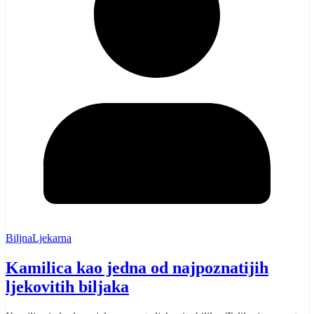
BiljnaLjekarna
Kamilica kao jedna od najpoznatijih
ljekovitih biljaka