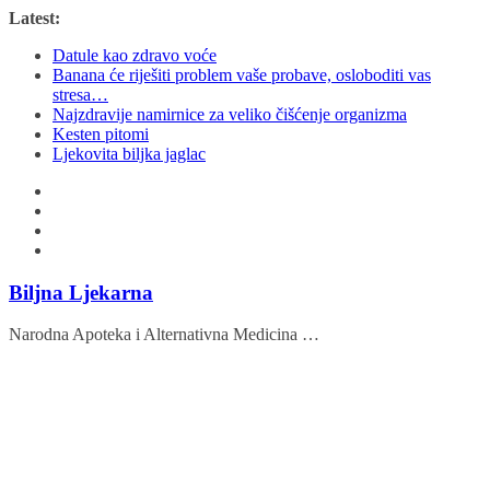
Skip
Latest:
to
Datule kao zdravo voće
content
Banana će riješiti problem vaše probave, osloboditi vas
stresa…
Najzdravije namirnice za veliko čišćenje organizma
Kesten pitomi
Ljekovita biljka jaglac
Biljna Ljekarna
Narodna Apoteka i Alternativna Medicina …