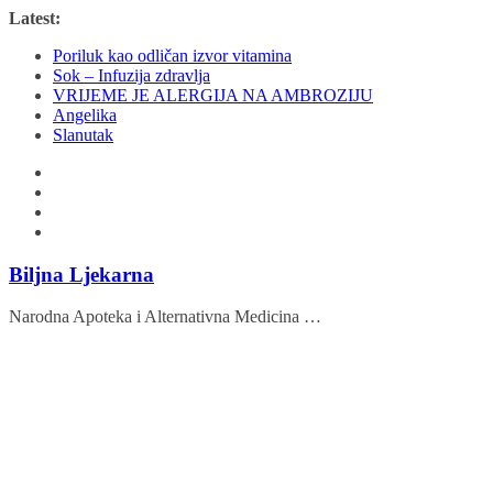
Skip
Latest:
to
Poriluk kao odličan izvor vitamina
content
Sok – Infuzija zdravlja
VRIJEME JE ALERGIJA NA AMBROZIJU
Angelika
Slanutak
Biljna Ljekarna
Narodna Apoteka i Alternativna Medicina …