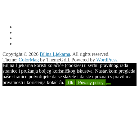
Copyright © 2026
Biljna Ljekarna
. All rights reserved.
Theme:
ColorMag
by ThemeGrill. Powered by
WordPress
.
Biljna Ljekarna koristi kolačiće (cookies) u svrhu pravilnog rada
stranice i pružanja boljeg korisničkog iskustva. Nastavkom pregleda
naše stranice potvrđujete da se slažete i da ste upoznati s pravilima
privatnosti i korištenja kolačića.
Ok
Privacy policy