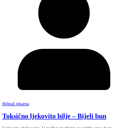
BiljnaLjekarna
Toksično ljekovito bilje – Bijeli bun