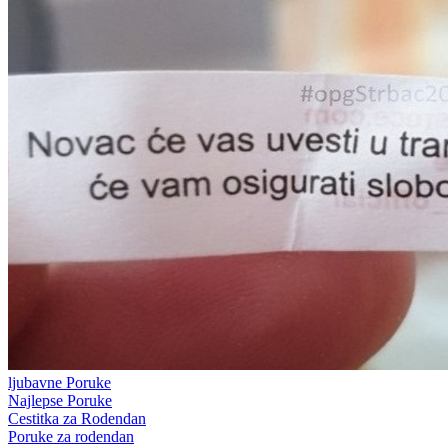
ljubavne Poruke
Najlepse Poruke
Cestitka za Rodendan
Poruke za rodendan