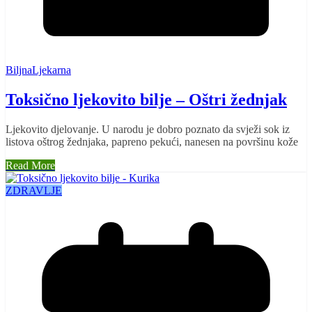
BiljnaLjekarna
Toksično ljekovito bilje – Oštri žednjak
Ljekovito djelovanje. U narodu je dobro poznato da svježi sok iz
listova oštrog žednjaka, papreno pekući, nanesen na površinu kože
Read More
ZDRAVLJE