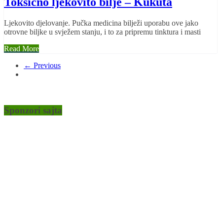
Toksično ljekovito bilje – Kukuta
Ljekovito djelovanje. Pučka medicina bilježi uporabu ove jako
otrovne biljke u svježem stanju, i to za pripremu tinktura i masti
Read More
← Previous
Sponzori sajta