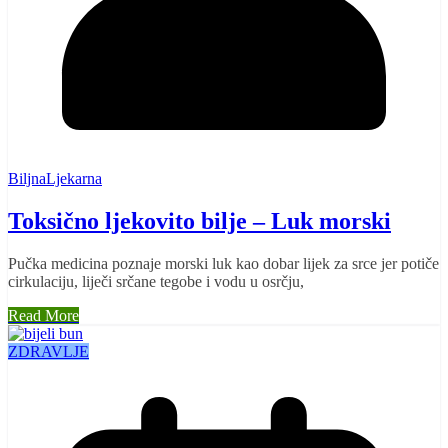
BiljnaLjekarna
Toksično ljekovito bilje – Luk morski
Pučka medicina poznaje morski luk kao dobar lijek za srce jer potiče
cirkulaciju, liječi srčane tegobe i vodu u osrčju,
Read More
ZDRAVLJE