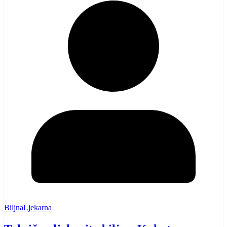
BiljnaLjekarna