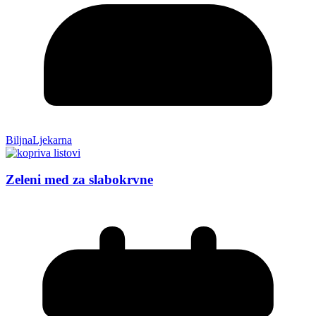
BiljnaLjekarna
Zeleni med za slabokrvne