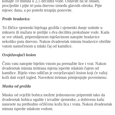
kuhajte 10 minuta u 2,5 decilitra vode. Ostavite da se ohladi,
procijedite i pijte tri puta dnevno između glavnih obroka. Pijte
mjesec dana, a po potrebi terapiju ponovite.
Protiv bradavica
Tri žličice sjemenki bijeloga grožđa i sjemenki dunje usitnite u
mikseru ili mužaru te prelijte s dva decilitra prokuhane vode. Kada
se sve ohladi, pripremljenom mješavinom natopite bradavice
nekoliko puta dnevno. Nakon dvadesetak minuta bradavice obrišite
vatom namočenom u mlaki čaj od kamilice.
Osvježavajući losion
Čistu vatu natopite bijelim vinom pa premažite lice i vrat. Nakon
dvadesetak minuta tretirana mjesta isperite mlakim čajem od
kamilice. Bijelo vino odličan je osvježavajući losion koji će vašoj
koži dati svjež izgled. Navedeni tretman primjenjujte povremeno.
Maska od grožđa
Masku od svježih bobica možete jednostavno pripremiti tako da
dvadesetak bobica ogulite i izvadite sjemenke, a dobivenu kašu
nanesete na prethodno očišćenu kožu lica i vrata. Nakon dvadesetak
minuta isperite mlakom vodom.