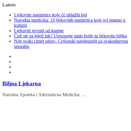
Skip
Latest:
to
Ljekovite namirnice koje će ublažiti bol
content
Narodna medicina: 10 ljekovitih namirnica koje svi imamo u
kuhinji
Ljekoviti recepti od kupine
Čuli ste za bijeli luk? Upoznajte malo bolje tu ljekovitu biljku
Nije svaki cimet zdrav- Cejlonski najsigurniji za svakodnevnu
uporabu
Biljna Ljekarna
Narodna Apoteka i Alternativna Medicina …