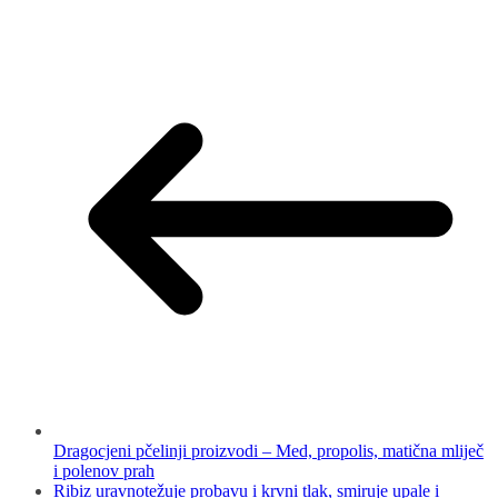
Dragocjeni pčelinji proizvodi – Med, propolis, matična mliječ
i polenov prah
Ribiz uravnotežuje probavu i krvni tlak, smiruje upale i