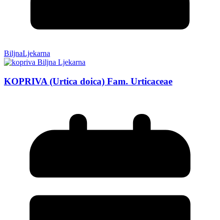
BiljnaLjekarna
KOPRIVA (Urtica doica) Fam. Urticaceae