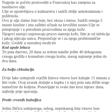
Najprije se počelo proizvoditi u Francuskoj kao zamjena za
maslinovo ulje.
Ulje se upotrebljava u kulinarstvu i sadrži obilje antioksidanata i
polifenola.
Ovo je ulje zlatno žute boje, bez okusa i mirisa. Sadrži omega-3
masne kiseline i ima zaštitni učinak na krvožilni sustav.Ulje se
primjenjuje i u prirodnim proizvodima za njegu kože.
Njegovi sastojci usporavaju proces starenja kože, štite je od infekcija
i jakog utjecaja sunca. Preporučuje se i za njegu problematične
kože.
Grožđe u narodnoj medicini
Kod upale želuca
Tri puta dnevno, 20 dana za redom natašte jedite 40 dekagrama
crnoga grožđa s komadom crnoga kruha, starog najmanje jedan do
dva dana.
Za bolju cirkulaciju
Dvije šake usitnjenih svježih listova vinove loze kuhajte 15 minuta u
litri vode. Ovaj uvarak dodajte u kupku i u njoj pola sata držite noge
namočene do koljena. Ponavljajte to svaki dan kroz mjesec dana,
najbolje prije spavanja.
Protiv crvenih bubuljica
Jednu žličicu usitnjenoga, suhog, neprskanog lista vinove loze