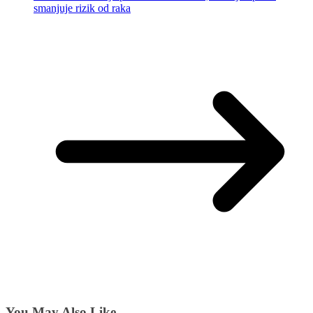
smanjuje rizik od raka
You May Also Like