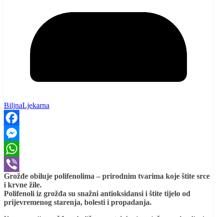
BiljnaLjekarna
Facebook
Messenger
WhatsApp
Grožđe obiluje polifenolima – prirodnim tvarima koje štite srce
Viber
i krvne žile.
Polifenoli iz grožđa su snažni antioksidansi i štite tijelo od
prijevremenog starenja, bolesti i propadanja.