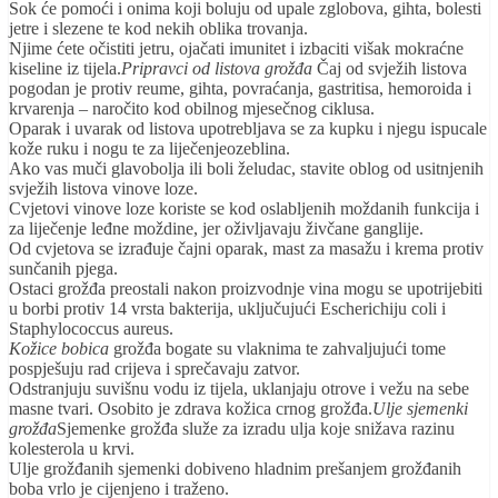
Sok će pomoći i onima koji boluju od upale zglobova, gihta, bolesti
jetre i slezene te kod nekih oblika trovanja.
Njime ćete očistiti jetru, ojačati imunitet i izbaciti višak mokraćne
kiseline iz tijela.
Pripravci od listova grožđa
Čaj od svježih listova
pogodan je protiv reume, gihta, povraćanja, gastritisa, hemoroida i
krvarenja – naročito kod obilnog mjesečnog ciklusa.
Oparak i uvarak od listova upotrebljava se za kupku i njegu ispucale
kože ruku i nogu te za liječenjeozeblina.
Ako vas muči glavobolja ili boli želudac, stavite oblog od usitnjenih
svježih listova vinove loze.
Cvjetovi vinove loze koriste se kod oslabljenih moždanih funkcija i
za liječenje leđne moždine, jer oživljavaju živčane ganglije.
Od cvjetova se izrađuje čajni oparak, mast za masažu i krema protiv
sunčanih pjega.
Ostaci grožđa preostali nakon proizvodnje vina mogu se upotrijebiti
u borbi protiv 14 vrsta bakterija, uključujući Escherichiju coli i
Staphylococcus aureus.
Kožice bobica
grožđa bogate su vlaknima te zahvaljujući tome
pospješuju rad crijeva i sprečavaju zatvor.
Odstranjuju suvišnu vodu iz tijela, uklanjaju otrove i vežu na sebe
masne tvari. Osobito je zdrava kožica crnog grožđa.
Ulje sjemenki
grožđa
Sjemenke grožđa služe za izradu ulja koje snižava razinu
kolesterola u krvi.
Ulje grožđanih sjemenki dobiveno hladnim prešanjem grožđanih
boba vrlo je cijenjeno i traženo.