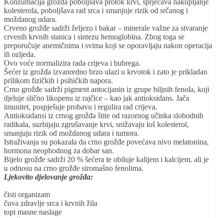
Konzumacija grožđa poboljšava protok krvi, sprječava nakupljanje
kolesterola, poboljšava rad srca i smanjuje rizik od srčanog i
moždanog udara.
Crveno grožđe sadrži željezo i bakar – minerale važne za stvaranje
crvenih krvnih stanica i sintezu hemoglobina. Zbog toga se
preporučuje anemičnima i svima koji se oporavljaju nakon operacija
ili ozljeda.
Ovo voće normalizira rada crijeva i bubrega.
Šećer iz grožđa izvanredno brzo ulazi u krvotok i zato je prikladan
prilikom fizičkih i psihičkih napora.
Crno grožđe sadrži pigment antocijanin iz grupe biljnih fenola, koji
djeluje slično likopenu iz rajčice – kao jak antioksidans. Jača
imunitet, pospješuje probavu i regulira rad crijeva.
Antioksidansi iz crnog grožđa štite od razornog učinka slobodnih
radikala, suzbijaju zgrušavanje krvi, snižavaju loš kolesterol,
smanjuju rizik od moždanog udara i tumora.
Istraživanja su pokazala da crno grožđe povećava nivo melatonina,
hormona neophodnog za dobar san.
Bijelo grožđe sadrži 20 % šećera te obiluje kalijem i kalcijem. ali je
u odnosu na crno grožđe siromašno fenolima.
Ljekovito djelovanje grožđa:
čisti organizam
čuva zdravlje srca i krvnih žila
topi masne naslage