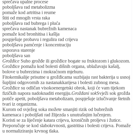
sprečava upalne procese
poboljšava rad metabolizma
pomaže kod artritisa i reume
štiti od mnogih vrsta raka
poboljšava rad bubrega i pluća
sprečava nastanak bubrežnih kamenaca
pomaže kod bronhitisa i kašlja
pospješuje probavu i regulira rad crijeva
poboljšava pamćenje i koncentraciju
usporava starenje
poboljšava san
Grožđice
Suho grožđe ili grožđice bogate su fruktozom i glukozom.
Grožđice pomažu kod bolesti dišnih organa, ublažavaju kašalj,
bolove u bubrezima i mokraćnom mjehuru.
Fitokemikalije prisutne u grožđicama suzbijaju rast bakterija u usnoj
šupljini odgovornih za nastanakkarijesa i bolesti zubnog mesa.
Grožđice su odličan visokoenergetski obrok, koji će vam tijekom
fizičkih napora nadoknaditi energiju.
Grožđani sok
Svježi sok grožđa
potiče apetit, poboljšava metabolizam, pospješuje izlučivanje štetnih
tvari iz organizma.
Kurom od svježeg soka možete smanjiti rizik od bubrežnih
kamenaca i poboljšati rad žlijezda s unutrašnjim lučenjem.
Koristi se za liječenje katara crijeva, kroničnih proljeva i žutice.
Preporučuje se kod slabokrvnosti, gastritisa i bolesti crijeva. Pomaže
u normaliziranju krvnog tlaka.