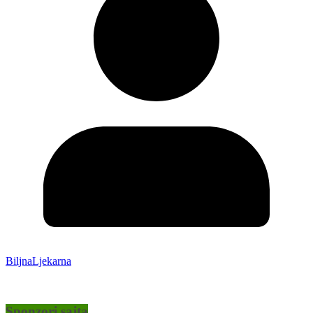
BiljnaLjekarna
Sponzori sajta