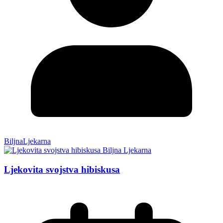
BiljnaLjekarna
Ljekovita svojstva hibiskusa