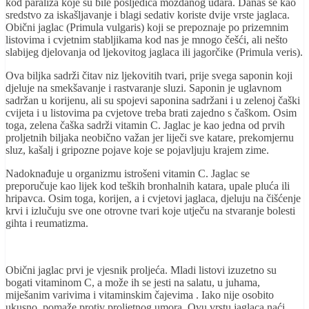
kod paraliza koje su bile posljedica moždanog udara. Danas se kao
sredstvo za iskašljavanje i blagi sedativ koriste dvije vrste jaglaca.
Obični jaglac (Primula vulgaris) koji se prepoznaje po prizemnim
listovima i cvjetnim stabljikama kod nas je mnogo češći, ali nešto
slabijeg djelovanja od ljekovitog jaglaca ili jagorčike (Primula veris).
Ova biljka sadrži čitav niz ljekovitih tvari, prije svega saponin koji
djeluje na smekšavanje i rastvaranje sluzi. Saponin je uglavnom
sadržan u korijenu, ali su spojevi saponina sadržani i u zelenoj čaški
cvijeta i u listovima pa cvjetove treba brati zajedno s čaškom. Osim
toga, zelena čaška sadrži vitamin C. Jaglac je kao jedna od prvih
proljetnih biljaka neobično važan jer liječi sve katare, prekomjernu
sluz, kašalj i gripozne pojave koje se pojavljuju krajem zime.
Nadoknađuje u organizmu istrošeni vitamin C. Jaglac se
preporučuje kao lijek kod teških bronhalnih katara, upale pluća ili
hripavca. Osim toga, korijen, a i cvjetovi jaglaca, djeluju na čišćenje
krvi i izlučuju sve one otrovne tvari koje utječu na stvaranje bolesti
gihta i reumatizma.
Obični jaglac prvi je vjesnik proljeća. Mladi listovi izuzetno su
bogati vitaminom C, a može ih se jesti na salatu, u juhama,
miješanim varivima i vitaminskim čajevima . Iako nije osobito
ukusno, pomaže protiv proljetnog umora. Ovu vrstu jaglaca naći