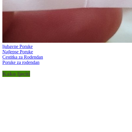
ljubavne Poruke
Najlepse Poruke
Cestitka za Rodendan
Poruke za rodendan
Kako ljeciti