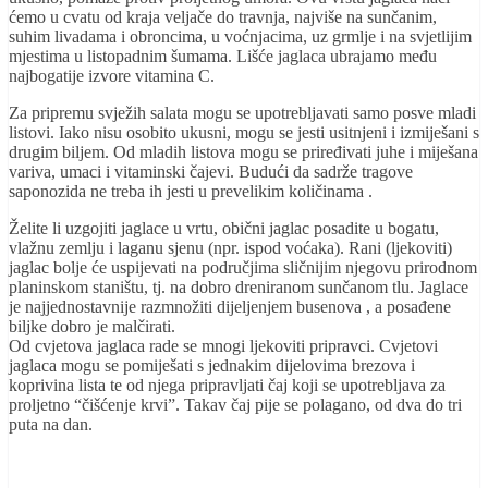
ćemo u cvatu od kraja veljače do travnja, najviše na sunčanim,
suhim livadama i obroncima, u voćnjacima, uz grmlje i na svjetlijim
mjestima u listopadnim šumama. Lišće jaglaca ubrajamo među
najbogatije izvore vitamina C.
Za pripremu svježih salata mogu se upotrebljavati samo posve mladi
listovi. Iako nisu osobito ukusni, mogu se jesti usitnjeni i izmiješani s
drugim biljem. Od mladih listova mogu se priređivati juhe i miješana
variva, umaci i vitaminski čajevi. Budući da sadrže tragove
saponozida ne treba ih jesti u prevelikim količinama .
Želite li uzgojiti jaglace u vrtu, obični jaglac posadite u bogatu,
vlažnu zemlju i laganu sjenu (npr. ispod voćaka). Rani (ljekoviti)
jaglac bolje će uspijevati na područjima sličnijim njegovu prirodnom
planinskom staništu, tj. na dobro dreniranom sunčanom tlu. Jaglace
je najjednostavnije razmnožiti dijeljenjem busenova , a posađene
biljke dobro je malčirati.
Od cvjetova jaglaca rade se mnogi ljekoviti pripravci. Cvjetovi
jaglaca mogu se pomiješati s jednakim dijelovima brezova i
koprivina lista te od njega pripravljati čaj koji se upotrebljava za
proljetno “čišćenje krvi”. Takav čaj pije se polagano, od dva do tri
puta na dan.