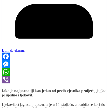
BiljnaLjekarna
Facebook
Messenger
WhatsApp
Viber
Iako je najpoznatiji kao jedan od prvih vjesnika proljeća, jaglac
je ujedno i ljekovit.
Ljekovitost jaglaca prepoznata je u 15. stoljeću, a osobito se koristio