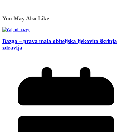
You May Also Like
Bazga – prava mala obiteljska ljekovita škrinja
zdravlja