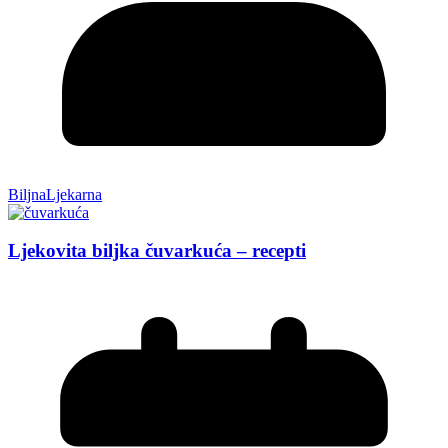
BiljnaLjekarna
Ljekovita biljka čuvarkuća – recepti