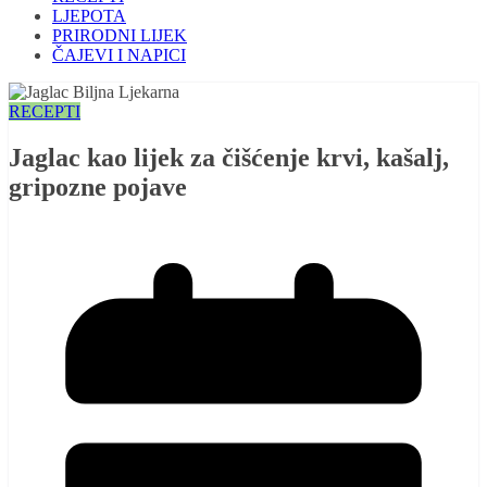
LJEPOTA
PRIRODNI LIJEK
ČAJEVI I NAPICI
RECEPTI
Jaglac kao lijek za čišćenje krvi, kašalj,
gripozne pojave