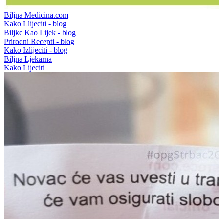
Biljna Medicina.com
Kako Llijeciti - blog
Biljke Kao Lijek - blog
Prirodni Recepti - blog
Kako Izlijeciti - blog
Biljna Ljekarna
Kako Lijeciti