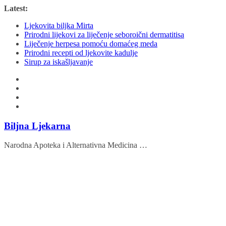
Skip
Latest:
to
Ljekovita biljka Mirta
content
Prirodni lijekovi za liječenje seboroični dermatitisa
Liječenje herpesa pomoću domaćeg meda
Prirodni recepti od ljekovite kadulje
Sirup za iskašljavanje
Biljna Ljekarna
Narodna Apoteka i Alternativna Medicina …