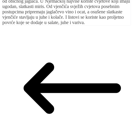
od običnog jaglaca. U Njemačkoj najviše koriste cvjetove koji imaju
ugodan, slatkasti miris. Od vjenčića svježih cvjetova posebnim
postupcima pripremaju jaglačevo vino i ocat, a osušene slatkaste
vjenčiće stavljaju u juhe i kolače. I listovi se koriste kao proljetno
povrće koje se dodaje u salate, juhe i variva.