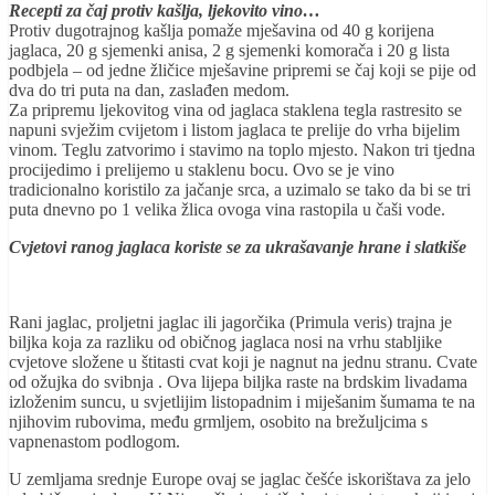
Recepti za čaj protiv kašlja, ljekovito vino…
Protiv dugotrajnog kašlja pomaže mješavina od 40 g korijena
jaglaca, 20 g sjemenki anisa, 2 g sjemenki komorača i 20 g lista
podbjela – od jedne žličice mješavine pripremi se čaj koji se pije od
dva do tri puta na dan, zaslađen medom.
Za pripremu ljekovitog vina od jaglaca staklena tegla rastresito se
napuni svježim cvijetom i listom jaglaca te prelije do vrha bijelim
vinom. Teglu zatvorimo i stavimo na toplo mjesto. Nakon tri tjedna
procijedimo i prelijemo u staklenu bocu. Ovo se je vino
tradicionalno koristilo za jačanje srca, a uzimalo se tako da bi se tri
puta dnevno po 1 velika žlica ovoga vina rastopila u čaši vode.
Cvjetovi ranog jaglaca koriste se za ukrašavanje hrane i slatkiše
Rani jaglac, proljetni jaglac ili jagorčika (Primula veris) trajna je
biljka koja za razliku od običnog jaglaca nosi na vrhu stabljike
cvjetove složene u štitasti cvat koji je nagnut na jednu stranu. Cvate
od ožujka do svibnja . Ova lijepa biljka raste na brdskim livadama
izloženim suncu, u svjetlijim listopadnim i miješanim šumama te na
njihovim rubovima, među grmljem, osobito na brežuljcima s
vapnenastom podlogom.
U zemljama srednje Europe ovaj se jaglac češće iskorištava za jelo