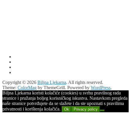
Copyright © 2026
Biljna Ljekarna
. All rights reserved.
Theme:
ColorMag
by ThemeGrill. Powered by
WordPress
.
Biljna Ljekarna koristi kolačiće (cookies) u svrhu pravilnog rada
stranice i pružanja boljeg korisničkog iskustva. Nastavkom pregleda
naše stranice potvrđujete da se slažete i da ste upoznati s pravilima
privatnosti i korištenja kolačića.
Ok
Privacy policy