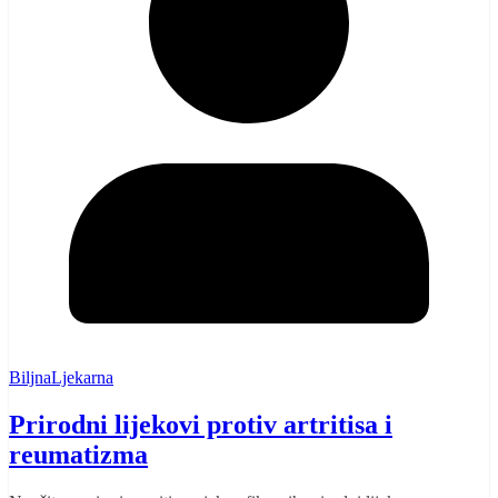
BiljnaLjekarna
Prirodni lijekovi protiv artritisa i
reumatizma