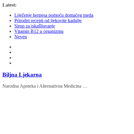
Skip
Latest:
to
Liječenje herpesa pomoću domaćeg meda
content
Prirodni recepti od ljekovite kadulje
Sirup za iskašljavanje
Vitamin B12 u organizmu
Neven
Biljna Ljekarna
Narodna Apoteka i Alternativna Medicina …