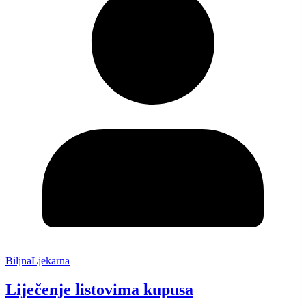
BiljnaLjekarna
Liječenje listovima kupusa