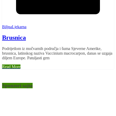
BiljnaLjekarna
Brusnica
Podrijetlom iz močvarnih područja i šuma Sjeverne Amerike,
brusnica, latinskog naziva Vaccinium macrocarpon, danas se uzgaja
diljem Europe. Patuljasti grm
Read More
Sponzori sajta