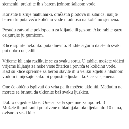
sjemenki, prekrijte ih s barem jednom šalicom vode.
Koristite li zrnje mahunarki, orašastih plodova ili žitarica, nalijte
barem tri puta veću količinu vode u odnosu na količinu sjemena.
Posudu zatvorite poklopcem za klijanje ili gazom. Ako rabite gazu,
osigurajte ju gumicom.
Klice ispirite nekoliko puta dnevno. Budite sigurni da ste ih svaki
put dobro ocijedili.
Vrijeme klijanja razlikuje se za svaku sortu. U tablici možete vidjeti
vrijeme klijanja za neke vrste žitarica i povrća te količinu vode.
Kad su klice spremne za berbu stavite ih u veliku zdjelu s hladnom
vodom i miješajte kako bi popustile ljuske i kožice sa sjemena.
One će obično isplivati do vrha pa ih možete ukloniti. Međutim ne
morate se brinuti da uklonite baš svaku ljuskicu.
Dobro ocijedite klice. One su sada spremne za upotrebu!
Možete ih pohraniti pokrivene u hladnjaku oko tjedan do 10 dana,
ovisno o vrsti klica.