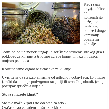
Kada sami
uzgajate klice
ne
konzumirate
neželjene
pesticide,
aditive i druge
kemikalije
opasne za
zdravlje.
Jedna od boljih metoda uzgoja je korištenje staklenki širokog grla i
poklopac za klijanje iz trgovine zdrave hrane, ili gaza i gumica
umjesto poklopca.
Koristite samo organske sjemenke za klijanje.
Uvjerite se da ste izabrali sjeme od uglednog dobavljača, koji može
jamčiti da ono nije podvrgnuto radijaciji ili termičkoj obradi, jer taj
postupak sprječava klijanje.
Što sve možete klijati?
Što sve može klijati i što odabrati za sebe?
Orašasto voće: badem, lješnjak, kikiriki