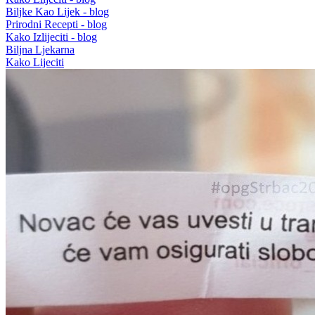
Biljke Kao Lijek - blog
Prirodni Recepti - blog
Kako Izlijeciti - blog
Biljna Ljekarna
Kako Lijeciti