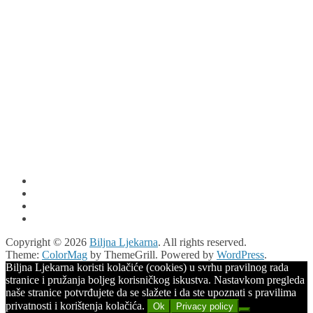
Copyright © 2026
Biljna Ljekarna
. All rights reserved.
Theme:
ColorMag
by ThemeGrill. Powered by
WordPress
.
Biljna Ljekarna koristi kolačiće (cookies) u svrhu pravilnog rada
stranice i pružanja boljeg korisničkog iskustva. Nastavkom pregleda
naše stranice potvrđujete da se slažete i da ste upoznati s pravilima
privatnosti i korištenja kolačića.
Ok
Privacy policy