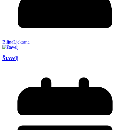
BiljnaLjekarna
Štavelj