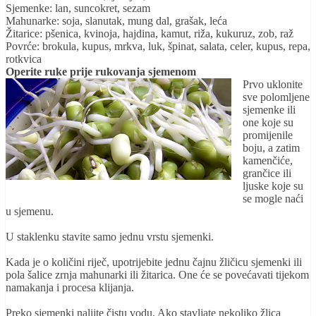
Sjemenke: lan, suncokret, sezam
Mahunarke: soja, slanutak, mung dal, grašak, leća
Žitarice: pšenica, kvinoja, hajdina, kamut, riža, kukuruz, zob, raž
Povrće: brokula, kupus, mrkva, luk, špinat, salata, celer, kupus, repa,
rotkvica
Operite ruke prije rukovanja sjemenom
Prvo uklonite
sve polomljene
sjemenke ili
one koje su
promijenile
boju, a zatim
kamenčiće,
grančice ili
ljuske koje su
se mogle naći
u sjemenu.
U staklenku stavite samo jednu vrstu sjemenki.
Kada je o količini riječ, upotrijebite jednu čajnu žličicu sjemenki ili
pola šalice zrnja mahunarki ili žitarica.
One će se povećavati tijekom
namakanja i procesa klijanja.
Preko sjemenki nalijte čistu vodu. Ako stavljate nekoliko žlica