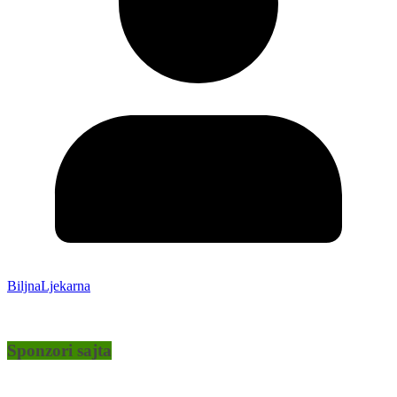
BiljnaLjekarna
Sponzori sajta