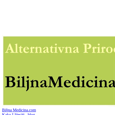
Biljna Medicina.com
Kako Llijeciti - blog