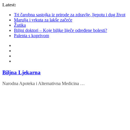
Skip
Latest:
to
Tri čarobna sastojka iz prirode za zdravlje, ljepotu i dug život
content
Marulja i vrkuta za lakše začeće
Žutika
Biljni doktori – Koje biljke liječe određene bolesti?
Palenta s koprivom
Biljna Ljekarna
Narodna Apoteka i Alternativna Medicina …