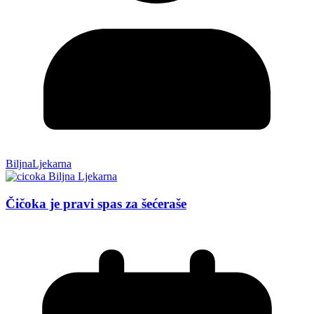
BiljnaLjekarna
Čičoka je pravi spas za šećeraše